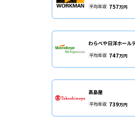
757
平均年収
万円
わらべや日洋ホール
747
平均年収
万円
髙島屋
739
平均年収
万円