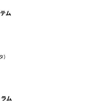
テム
タ）
コラム