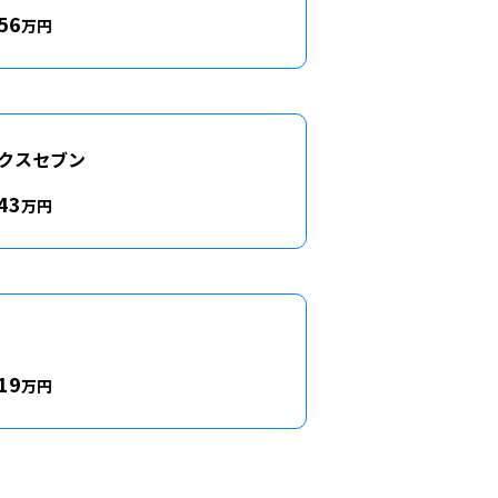
56
万円
クスセブン
43
万円
19
万円