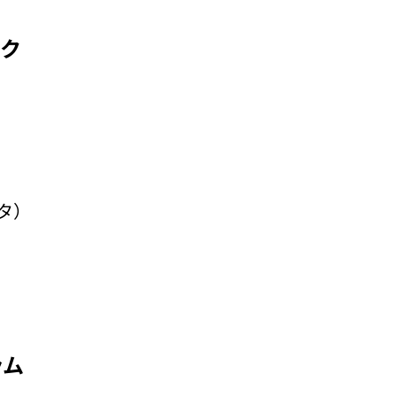
ク
タ）
ラム