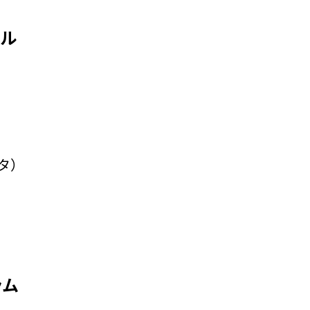
ル
タ）
ラム