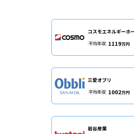
コスモエネルギーホ
1119
平均年収
万円
三愛オブリ
1002
平均年収
万円
岩谷産業