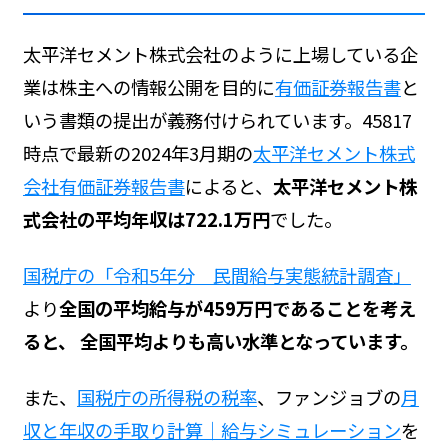
太平洋セメント株式会社のように上場している企
業は株主への情報公開を目的に
有価証券報告書
と
いう書類の提出が義務付けられています。45817
時点で最新の2024年3月期の
太平洋セメント株式
会社有価証券報告書
によると、
太平洋セメント株
式会社の平均年収は722.1万円
でした。
国税庁の「令和5年分 民間給与実態統計調査」
より
全国の平均給与が459万円であることを考え
ると、 全国平均よりも高い水準となっています。
また、
国税庁の所得税の税率
、ファンジョブの
月
収と年収の手取り計算｜給与シミュレーション
を