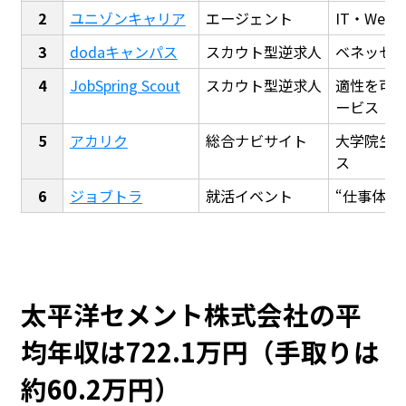
ユニゾンキャリア
エージェント
IT・We
dodaキャンパス
スカウト型逆求人
ベネッセ
JobSpring Scout
スカウト型逆求人
適性を可
ービス
アカリク
総合ナビサイト
大学院生
ス
ジョブトラ
就活イベント
“仕事体験
太平洋セメント株式会社の平
均年収は722.1万円（手取りは
約60.2万円）