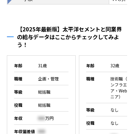
【2025年最新版】太平洋セメントと同業界
の給与データはここからチェックしてみよ
う！
年齢
31歳
年齢
32歳
職種
企画・管理
職種
技術職（SE
ンフラエン
ア・Webエ
等級
総括職
ニア）
役職
総括職
等級
なし
年収
000
万円
役職
なし
年収偏差値
000