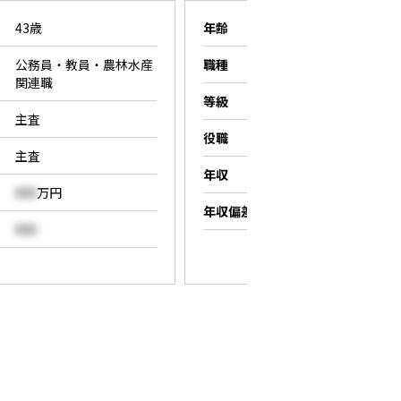
43歳
年齢
26歳
公務員・教員・農林水産
職種
営業職
関連職
等級
係長
主査
役職
係長
主査
年収
000
万円
000
万円
年収偏差値
000
000