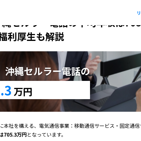
リ
沖縄セルラー電話の平均年収は705
福利厚生も解説
版】沖縄セルラー電話の
.3
万円
に本社を構える、電気通信事業：移動通信サービス・固定通信
05.3万円
となっています。