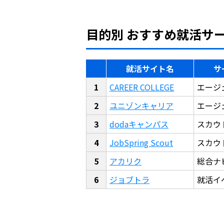
目的別 おすすめ就活サ
就活サイト名
サ
CAREER COLLEGE
エージ
ユニゾンキャリア
エージ
dodaキャンパス
スカウ
JobSpring Scout
スカウ
アカリク
総合ナ
ジョブトラ
就活イ