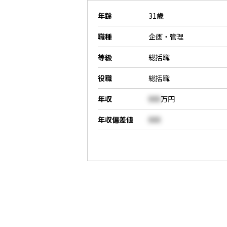
年齢
31歳
職種
企画・管理
等級
総括職
役職
総括職
年収
000
万円
年収偏差値
000