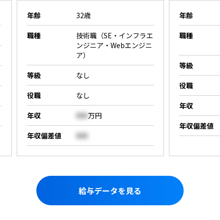
年齢
32歳
年齢
職種
技術職（SE・インフラエ
職種
ンジニア・Webエンジニ
ア）
等級
等級
なし
役職
役職
なし
年収
年収
000
万円
年収偏差値
年収偏差値
000
給与データを見る