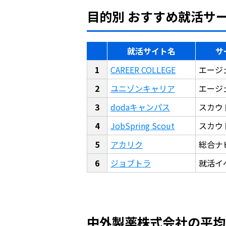
目的別 おすすめ就活サ
就活サイト名
サ
CAREER COLLEGE
エージ
ユニゾンキャリア
エージ
dodaキャンパス
スカウ
JobSpring Scout
スカウ
アカリク
総合ナ
ジョブトラ
就活イ
中外製薬株式会社の平均年