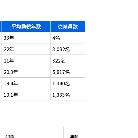
平均勤続年数
従業員数
33年
4名
22年
3,082名
21年
322名
20.3年
5,817名
19.4年
1,340名
19.1年
1,333名
43歳
年齢
26歳