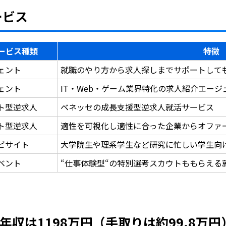
ービス
ービス種類
特徴
ェント
就職のやり方から求人探しまでサポートして
ェント
IT・Web・ゲーム業界特化の求人紹介エー
ト型逆求人
ベネッセの成長支援型逆求人就活サービス
ト型逆求人
適性を可視化し適性に合った企業からオファ
ビサイト
大学院生や理系学生など研究に忙しい学生向
ベント
“仕事体験型“の特別選考スカウトももらえる
収は1198万円（手取りは約99.8万円