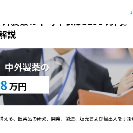
リ
中外製薬の平均年収は1198 万円
解説
版】中外製薬の
98
万円
構える、医薬品の研究、開発、製造、販売および輸出入を手掛