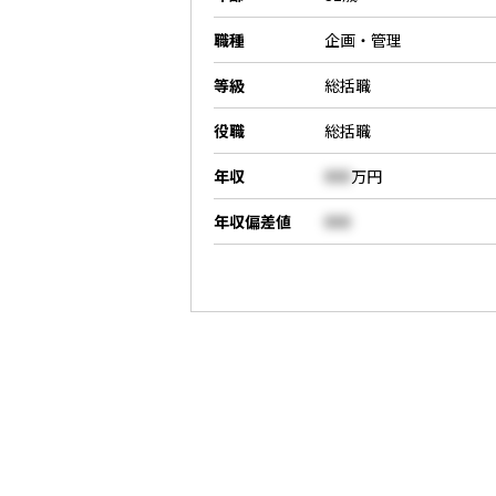
職種
企画・管理
等級
総括職
役職
総括職
年収
000
万円
年収偏差値
000