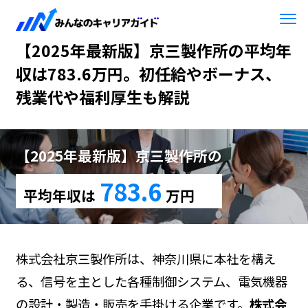
HOME
【2025年最新版】京三製作所
【2025年最新版】京三製作所の平均年
収は783.6万円。初任給やボーナス、
残業代や福利厚生も解説
【2025年最新版】京三製作所の
783.6
平均年収は
万円
株式会社京三製作所は、神奈川県に本社を構え
る、信号を主とした各種制御システム、電気機器
の設計・製造・販売を手掛ける企業です。
株式会