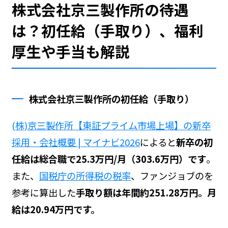
株式会社京三製作所の待遇
は？初任給（手取り）、福利
厚生や手当も解説
株式会社京三製作所の初任給（手取り）
(株)京三製作所【東証プライム市場上場】の新卒
採用・会社概要 | マイナビ2026
によると
新卒の初
任給は総合職で25.3万円/月（303.6万円）です
。
また、
国税庁の所得税の税率
、ファンジョブの
を
参考に算出した
手取り額は年間約251.28万円。月
給は20.94万円です。