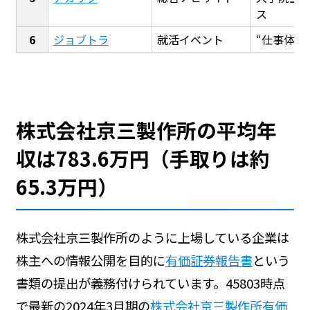
ス
ジョブトラ
就活イベント
“仕事体験
株式会社京三製作所の平均年
収は783.6万円（手取りは約
65.3万円）
株式会社京三製作所のように上場している企業は
株主への情報公開を目的に
有価証券報告書
という
書類の提出が義務付けられています。45803時点
で最新の2024年3月期の
株式会社京三製作所有価