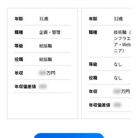
年齢
31歳
年齢
32歳
職種
企画・管理
職種
技術職（SE
ンフラエン
ア・Webエ
等級
総括職
ニア）
役職
総括職
等級
なし
年収
000
万円
役職
なし
年収偏差値
000
年収
000
万円
年収偏差値
000