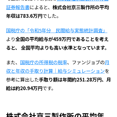
証券報告書
によると、
株式会社京三製作所の平均
年収は783.6万円
でした。
国税庁の「令和5年分 民間給与実態統計調査」
より
全国の平均給与が459万円であることを考え
ると、 全国平均よりも高い水準となっています。
また、
国税庁の所得税の税率
、ファンジョブの
月
収と年収の手取り計算｜給与シミュレーション
を
参考に算出した
手取り額は年間約251.28万円、月
給は約20.94万円
です。
株式会社京三製作所の平均年