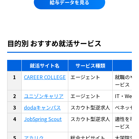
給与データを見る
目的別 おすすめ就活サービス
就活サイト名
サービス種類
CAREER COLLEGE
エージェント
就職のや
ービス
ユニゾンキャリア
エージェント
IT・We
dodaキャンパス
スカウト型逆求人
ベネッセ
JobSpring Scout
スカウト型逆求人
適性を可
ービス
アカリク
総合ナビサイト
大学院生