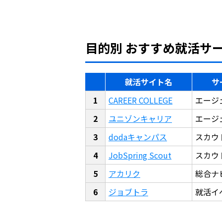
目的別 おすすめ就活サ
就活サイト名
サ
CAREER COLLEGE
エージ
ユニゾンキャリア
エージ
dodaキャンパス
スカウ
JobSpring Scout
スカウ
アカリク
総合ナ
ジョブトラ
就活イ