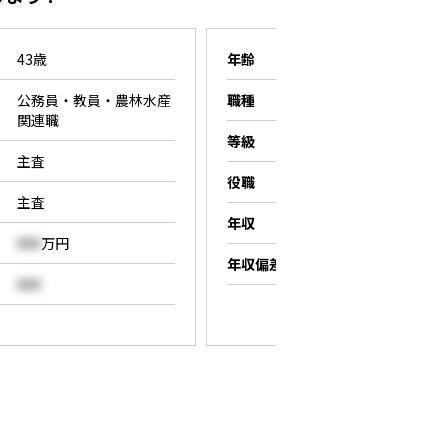
43歳
年齢
26歳
公務員・教員・農林水産
職種
営業職
関連職
等級
係長
主査
役職
係長
主査
年収
000
万円
000
万円
年収偏差値
000
000