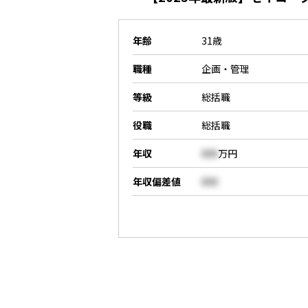
年齢
31歳
職種
企画・管理
等級
総括職
役職
総括職
年収
000
万円
年収偏差値
000