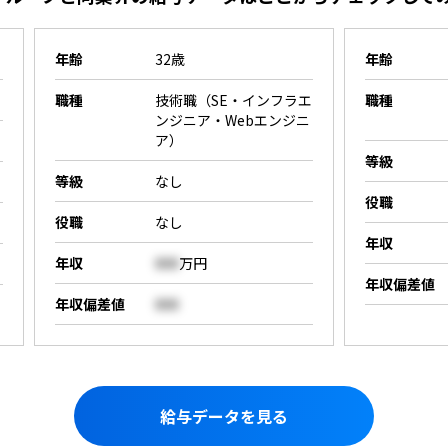
年齢
32歳
年齢
職種
技術職（SE・インフラエ
職種
ンジニア・Webエンジニ
ア）
等級
等級
なし
役職
役職
なし
年収
年収
000
万円
年収偏差値
年収偏差値
000
給与データを見る