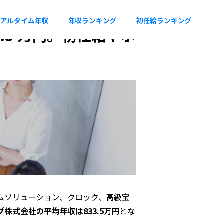
アルタイム年収
年収ランキング
初任給ランキング
.5 万円。初任給やボ
ムソリューション、クロック、高級宝
株式会社の平均年収は833.5万円
とな