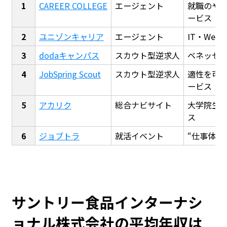
CAREER COLLEGE
エージェント
就職のや
ービス
ユニゾンキャリア
エージェント
IT・We
dodaキャンパス
スカウト型逆求人
ベネッセ
JobSpring Scout
スカウト型逆求人
適性を可
ービス
アカリク
総合ナビサイト
大学院生
ス
ジョブトラ
就活イベント
“仕事体験
サントリー食品インターナシ
ョナル株式会社の平均年収は