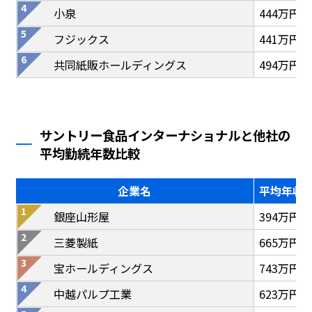
小泉
444万円
フジックス
441万円
共同紙販ホールディングス
494万円
サントリー食品インターナショナルと他社の
平均勤続年数比較
企業名
平均年収
銀座山形屋
394万円
三菱製紙
665万円
宝ホールディングス
743万円
中越パルプ工業
623万円