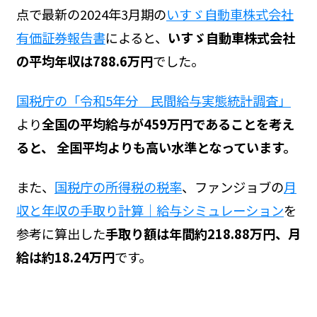
点で最新の2024年3月期の
いすゞ自動車株式会社
有価証券報告書
によると、
いすゞ自動車株式会社
の平均年収は788.6万円
でした。
国税庁の「令和5年分 民間給与実態統計調査」
より
全国の平均給与が459万円であることを考え
ると、 全国平均よりも高い水準となっています。
また、
国税庁の所得税の税率
、ファンジョブの
月
収と年収の手取り計算｜給与シミュレーション
を
参考に算出した
手取り額は年間約218.88万円、月
給は約18.24万円
です。