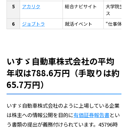
アカリク
総合ナビサイト
大学院生
ス
ジョブトラ
就活イベント
“仕事体験
いすゞ自動車株式会社の平均
年収は788.6万円（手取りは約
65.7万円）
いすゞ自動車株式会社のように上場している企業
は株主への情報公開を目的に
有価証券報告書
とい
う書類の提出が義務付けられています。45796時