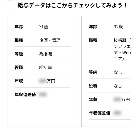
給与データはここからチェックしてみよう！
年齢
31歳
年齢
32歳
職種
企画・管理
職種
技術職（SE
ンフラエン
ア・Webエ
等級
総括職
ニア）
役職
総括職
等級
なし
年収
000
万円
役職
なし
年収偏差値
000
年収
000
万円
年収偏差値
000