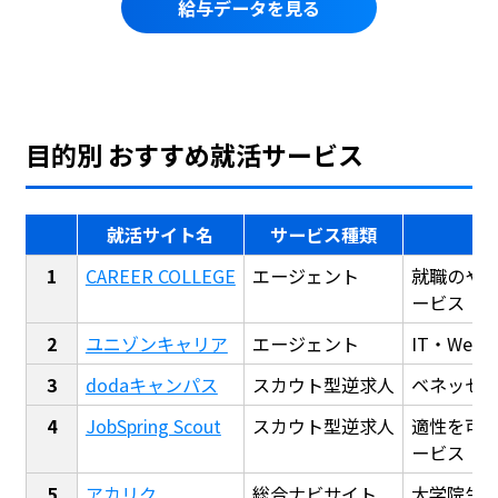
給与データを見る
目的別 おすすめ就活サービス
就活サイト名
サービス種類
CAREER COLLEGE
エージェント
就職のや
ービス
ユニゾンキャリア
エージェント
IT・We
dodaキャンパス
スカウト型逆求人
ベネッセ
JobSpring Scout
スカウト型逆求人
適性を可
ービス
アカリク
総合ナビサイト
大学院生