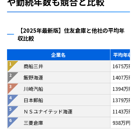
や勤続年数も競合と比較
【2025年最新版】住友倉庫と他社の平均年
収比較
企業名
平均年収
商船三井
1675万円
飯野海運
1407万円
川崎汽船
1394万円
日本郵船
1379万円
ＮＳユナイテッド海運
1143万円
三菱倉庫
938万円