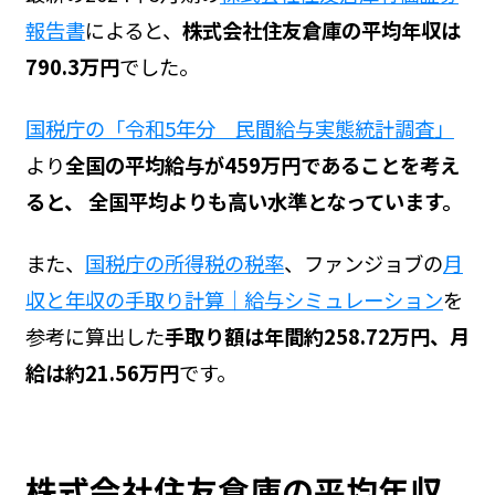
報告書
によると、
株式会社住友倉庫の平均年収は
790.3万円
でした。
国税庁の「令和5年分 民間給与実態統計調査」
より
全国の平均給与が459万円であることを考え
ると、 全国平均よりも高い水準となっています。
また、
国税庁の所得税の税率
、ファンジョブの
月
収と年収の手取り計算｜給与シミュレーション
を
参考に算出した
手取り額は年間約258.72万円、月
給は約21.56万円
です。
株式会社住友倉庫の平均年収