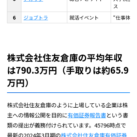
ス
ジョブトラ
就活イベント
“仕事体験
株式会社住友倉庫の平均年収
は790.3万円（手取りは約65.9
万円）
株式会社住友倉庫のように上場している企業は株
主への情報公開を目的に
有価証券報告書
という書
類の提出が義務付けられています。45796時点で
最新の2024年3月期の
株式会社住友倉庫有価証券