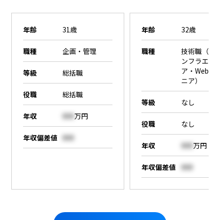
年齢
31歳
年齢
32歳
職種
企画・管理
職種
技術職（SE
ンフラエン
ア・Webエ
等級
総括職
ニア）
役職
総括職
等級
なし
年収
000
万円
役職
なし
年収偏差値
000
年収
000
万円
年収偏差値
000