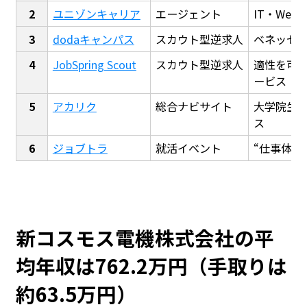
ユニゾンキャリア
エージェント
IT・We
dodaキャンパス
スカウト型逆求人
ベネッセ
JobSpring Scout
スカウト型逆求人
適性を可
ービス
アカリク
総合ナビサイト
大学院生
ス
ジョブトラ
就活イベント
“仕事体験
新コスモス電機株式会社の平
均年収は762.2万円（手取りは
約63.5万円）