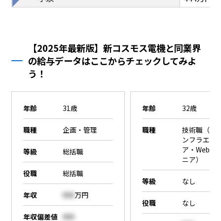
【2025年最新版】新コスモス電機と同業界
の給与データはここからチェックしてみよ
う！
年齢
31歳
年齢
32歳
職種
企画・管理
職種
技術職（SE
ンフラエン
ア・Webエ
等級
総括職
ニア）
役職
総括職
等級
なし
年収
000
万円
役職
なし
年収偏差値
000