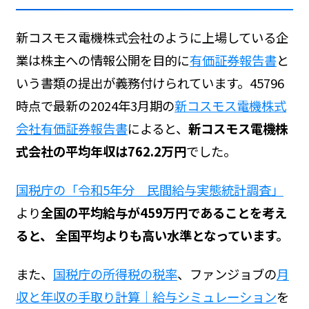
新コスモス電機株式会社のように上場している企
業は株主への情報公開を目的に
有価証券報告書
と
いう書類の提出が義務付けられています。45796
時点で最新の2024年3月期の
新コスモス電機株式
会社有価証券報告書
によると、
新コスモス電機株
式会社の平均年収は762.2万円
でした。
国税庁の「令和5年分 民間給与実態統計調査」
より
全国の平均給与が459万円であることを考え
ると、 全国平均よりも高い水準となっています。
また、
国税庁の所得税の税率
、ファンジョブの
月
収と年収の手取り計算｜給与シミュレーション
を