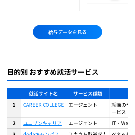
給与データを見る
目的別 おすすめ就活サービス
就活サイト名
サービス種類
CAREER COLLEGE
エージェント
就職のや
ービス
ユニゾンキャリア
エージェント
IT・We
dodaキャンパス
スカウト型逆求人
ベネッセ