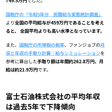
749.5万円
でした。
国税庁の「令和5年分 民間給与実態統計調査」
より
全国の平均給与が459万円であることを考え
ると、 全国平均よりも高い水準となっています。
また、
国税庁の所得税の税率
、ファンジョブの
月
収と年収の手取り計算｜給与シミュレーション
を
参考に算出した
手取り額は年間約262.8万円、月
給は約21.9万円
です。
富士石油株式会社の平均年収
は過去5年で下降傾向