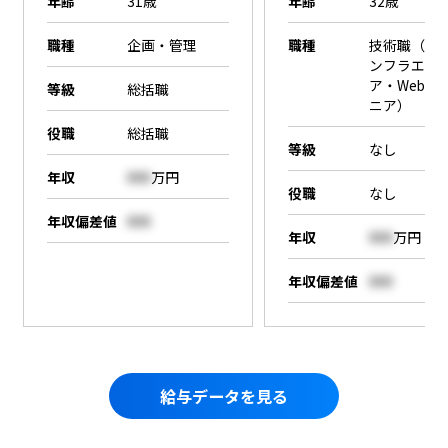
年齢
31歳
年齢
32歳
職種
企画・管理
職種
技術職（SE
ンフラエン
ア・Webエ
等級
総括職
ニア）
役職
総括職
等級
なし
年収
000
万円
役職
なし
年収偏差値
000
年収
000
万円
年収偏差値
000
給与データを見る