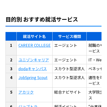
目的別 おすすめ就活サービス
就活サイト名
サービス種類
CAREER COLLEGE
エージェント
就職のや
ービス
ユニゾンキャリア
エージェント
IT・We
dodaキャンパス
スカウト型逆求人
ベネッセ
JobSpring Scout
スカウト型逆求人
適性を可
ービス
アカリク
総合ナビサイト
大学院生
ス
ジョブトラ
就活イベント
“仕事体験