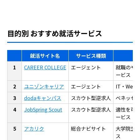
目的別 おすすめ就活サービス
就活サイト名
サービス種類
CAREER COLLEGE
エージェント
就職のや
ービス
ユニゾンキャリア
エージェント
IT・We
dodaキャンパス
スカウト型逆求人
ベネッセ
JobSpring Scout
スカウト型逆求人
適性を可
ービス
アカリク
総合ナビサイト
大学院生
ス