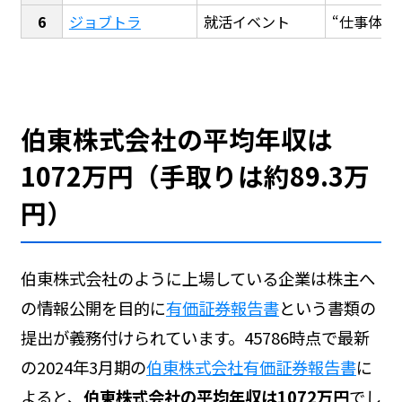
ジョブトラ
就活イベント
“仕事体験
伯東株式会社の平均年収は
1072万円（手取りは約89.3万
円）
伯東株式会社のように上場している企業は株主へ
の情報公開を目的に
有価証券報告書
という書類の
提出が義務付けられています。45786時点で最新
の2024年3月期の
伯東株式会社有価証券報告書
に
よると、
伯東株式会社の平均年収は1072万円
でし