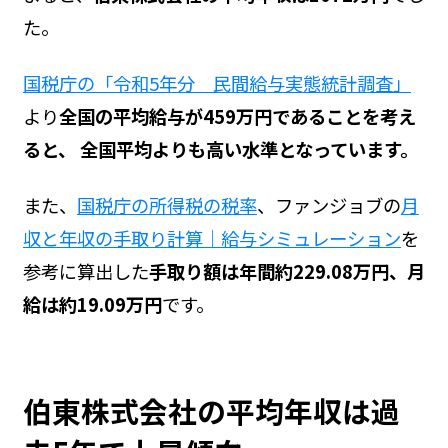
た。
国税庁の「令和5年分 民間給与実態統計調査」
より
全国の平均給与が459万円であることを考え
ると、 全国平均よりも高い水準となっています。
また、
国税庁の所得税の税率
、ファンジョブの
月
収と年収の手取り計算｜給与シミュレーション
を
参考に算出した
手取り額は年間約229.08万円、月
給は約19.09万円
です。
伯東株式会社の平均年収は過