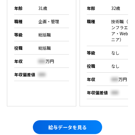
年齢
31歳
年齢
32歳
職種
企画・管理
職種
技術職（SE
ンフラエン
ア・Webエ
等級
総括職
ニア）
役職
総括職
等級
なし
年収
000
万円
役職
なし
年収偏差値
000
年収
000
万円
年収偏差値
000
給与データを見る