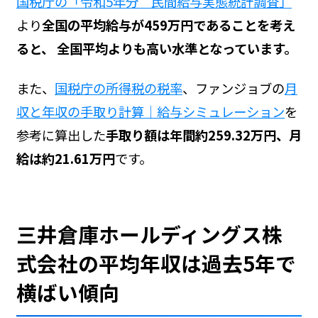
国税庁の「令和5年分 民間給与実態統計調査」
より
全国の平均給与が459万円であることを考え
ると、 全国平均よりも高い水準となっています。
また、
国税庁の所得税の税率
、ファンジョブの
月
収と年収の手取り計算｜給与シミュレーション
を
参考に算出した
手取り額は年間約259.32万円、月
給は約21.61万円
です。
三井倉庫ホールディングス株
式会社の平均年収は過去5年で
横ばい傾向