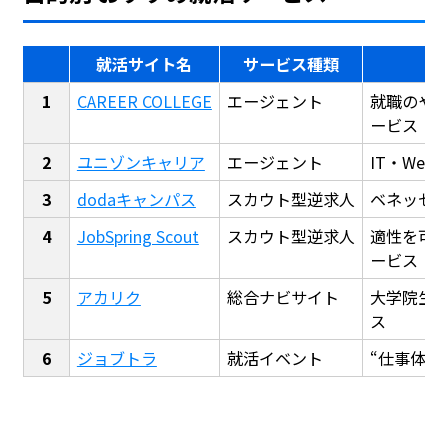
就活サイト名
サービス種類
CAREER COLLEGE
エージェント
就職のや
ービス
ユニゾンキャリア
エージェント
IT・We
dodaキャンパス
スカウト型逆求人
ベネッセ
JobSpring Scout
スカウト型逆求人
適性を可
ービス
アカリク
総合ナビサイト
大学院生
ス
ジョブトラ
就活イベント
“仕事体験