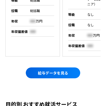
等級
総括職
ニア）
役職
総括職
等級
なし
年収
000
万円
役職
なし
年収偏差値
000
年収
000
万円
年収偏差値
000
給与データを見る
目的別 おすすめ就活サービス