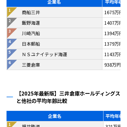
企業名
平均年収
商船三井
1675万円
飯野海運
1407万円
川崎汽船
1394万円
日本郵船
1379万円
ＮＳユナイテッド海運
1143万円
三菱倉庫
938万円
【2025年最新版】三井倉庫ホールディングス
と他社の平均年齢比較
企業名
平均年収
福井鉄道
321万円