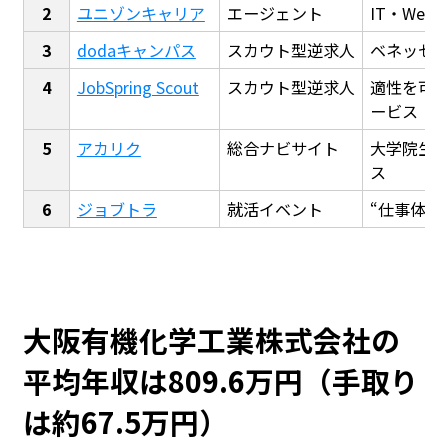
ユニゾンキャリア
エージェント
IT・We
dodaキャンパス
スカウト型逆求人
ベネッセ
JobSpring Scout
スカウト型逆求人
適性を可
ービス
アカリク
総合ナビサイト
大学院生
ス
ジョブトラ
就活イベント
“仕事体験
大阪有機化学工業株式会社の
平均年収は809.6万円（手取り
は約67.5万円）