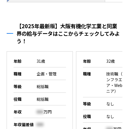
【2025年最新版】大阪有機化学工業と同業
界の給与データはここからチェックしてみよ
う！
年齢
31歳
年齢
32歳
職種
企画・管理
職種
技術職（SE
ンフラエン
ア・Webエ
等級
総括職
ニア）
役職
総括職
等級
なし
年収
000
万円
役職
なし
年収偏差値
000
年収
000
万円