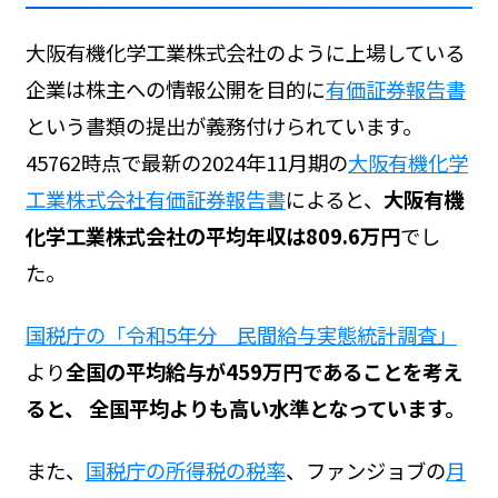
大阪有機化学工業株式会社のように上場している
企業は株主への情報公開を目的に
有価証券報告書
という書類の提出が義務付けられています。
45762時点で最新の2024年11月期の
大阪有機化学
工業株式会社有価証券報告書
によると、
大阪有機
化学工業株式会社の平均年収は809.6万円
でし
た。
国税庁の「令和5年分 民間給与実態統計調査」
より
全国の平均給与が459万円であることを考え
ると、 全国平均よりも高い水準となっています。
また、
国税庁の所得税の税率
、ファンジョブの
月