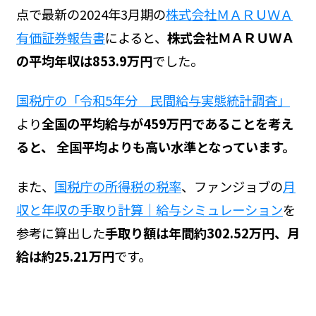
点で最新の2024年3月期の
株式会社ＭＡＲＵＷＡ
有価証券報告書
によると、
株式会社ＭＡＲＵＷＡ
の平均年収は853.9万円
でした。
国税庁の「令和5年分 民間給与実態統計調査」
より
全国の平均給与が459万円であることを考え
ると、 全国平均よりも高い水準となっています。
また、
国税庁の所得税の税率
、ファンジョブの
月
収と年収の手取り計算｜給与シミュレーション
を
参考に算出した
手取り額は年間約302.52万円、月
給は約25.21万円
です。