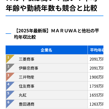
年齢や勤続年数も競合と比較
【2025年最新版】ＭＡＲＵＷＡと他社の平
均年収比較
企業名
平均年収
三菱商事
2091万円
伊藤忠商事
2091万円
三井物産
1900万円
住友商事
1759万円
丸紅
1655万円
豊田通商
1263万円