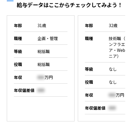
給与データはここからチェックしてみよう！
年齢
31歳
年齢
32歳
職種
企画・管理
職種
技術職（SE
ンフラエン
ア・Webエ
等級
総括職
ニア）
役職
総括職
等級
なし
年収
000
万円
役職
なし
年収偏差値
000
年収
000
万円
年収偏差値
000