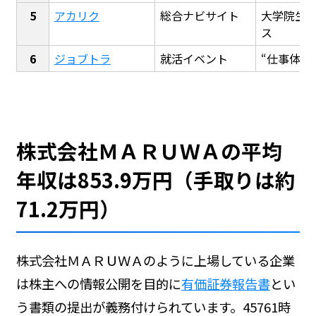
アカリク
総合ナビサイト
大学院生
ス
ジョブトラ
就活イベント
“仕事体験
株式会社ＭＡＲＵＷＡの平均
年収は853.9万円（手取りは約
71.2万円）
株式会社ＭＡＲＵＷＡのように上場している企業
は株主への情報公開を目的に
有価証券報告書
とい
う書類の提出が義務付けられています。45761時