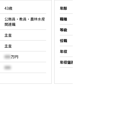
43歳
年齢
26歳
公務員・教員・農林水産
職種
営業職
関連職
等級
係長
主査
役職
係長
主査
年収
000
万円
000
万円
年収偏差値
000
000