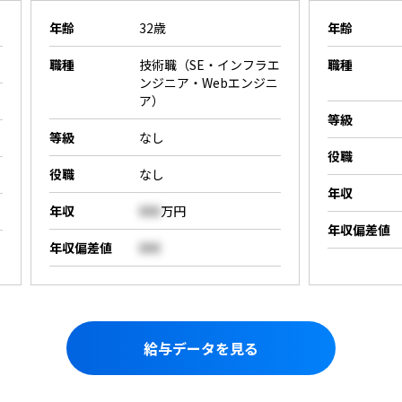
年齢
32歳
年齢
職種
技術職（SE・インフラエ
職種
ンジニア・Webエンジニ
ア）
等級
等級
なし
役職
役職
なし
年収
年収
000
万円
年収偏差値
年収偏差値
000
給与データを見る