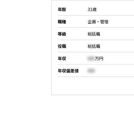
年齢
31歳
職種
企画・管理
等級
総括職
役職
総括職
年収
000
万円
年収偏差値
000