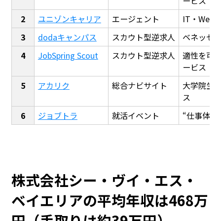
ービス
ユニゾンキャリア
エージェント
IT・We
dodaキャンパス
スカウト型逆求人
ベネッセ
JobSpring Scout
スカウト型逆求人
適性を可
ービス
アカリク
総合ナビサイト
大学院生
ス
ジョブトラ
就活イベント
“仕事体験
株式会社シー・ヴイ・エス・
ベイエリアの平均年収は468万
円（手取りは約39万円）