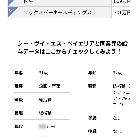
松屋
669万円
サックスバーホールディングス
701万円
シー・ヴイ・エス・ベイエリアと同業界の給
与データはここからチェックしてみよう！
年齢
31歳
年齢
32歳
職種
企画・管理
職種
技術職（SE
ンフラエン
ア・Webエ
等級
総括職
ニア）
役職
総括職
等級
なし
年収
000
万円
役職
なし