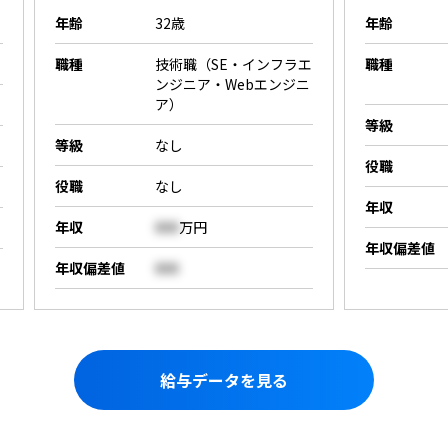
年齢
32歳
年齢
職種
技術職（SE・インフラエ
職種
ンジニア・Webエンジニ
ア）
等級
等級
なし
役職
役職
なし
年収
年収
000
万円
年収偏差値
年収偏差値
000
給与データを見る