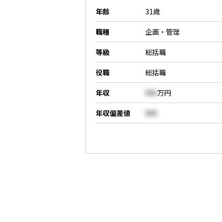
年齢
31歳
職種
企画・管理
等級
総括職
役職
総括職
年収
000
万円
年収偏差値
000