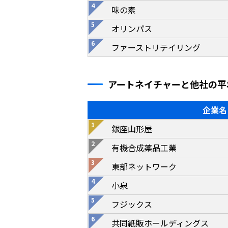
味の素
オリンパス
ファーストリテイリング
アートネイチャーと他社の平
企業名
銀座山形屋
有機合成薬品工業
東部ネットワーク
小泉
フジックス
共同紙販ホールディングス