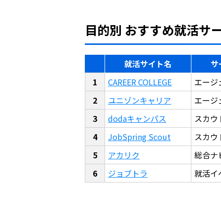
目的別 おすすめ就活サ
就活サイト名
サ
CAREER COLLEGE
エージ
ユニゾンキャリア
エージ
dodaキャンパス
スカウ
JobSpring Scout
スカウ
アカリク
総合ナ
ジョブトラ
就活イ