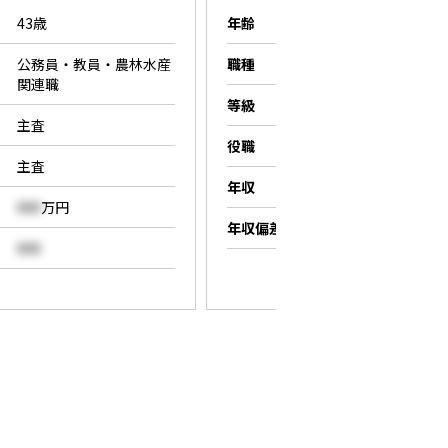
43歳
年齢
26歳
公務員・教員・農林水産
職種
営業職
関連職
等級
係長
主査
役職
係長
主査
年収
000
万円
000
万円
年収偏差値
000
000