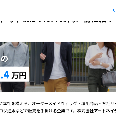
リ
均年収は448.4 万円。初任給
ーの
.4
万円
に本社を構える、オーダーメイドウィッグ・増毛商品・育毛サ
ログ通販などで販売を手掛ける企業です。
株式会社アートネイチ