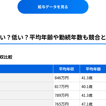
給与データを見る
い？低い？平均年齢や勤続年数も競合
収比較
平均年収
平均年齢
846万円
41.3歳
817万円
40.1歳
789万円
41.3歳
765万円
47.1歳