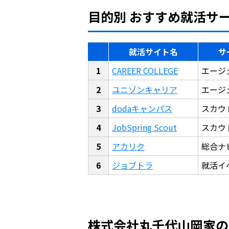
目的別 おすすめ就活サ
就活サイト名
サ
CAREER COLLEGE
エージ
ユニゾンキャリア
エージ
dodaキャンパス
スカウ
JobSpring Scout
スカウ
アカリク
総合ナ
ジョブトラ
就活イ
株式会社丸千代山岡家の平