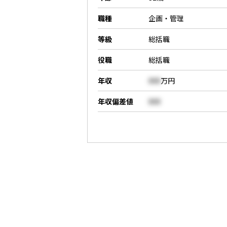
職種
企画・管理
等級
総括職
役職
総括職
年収
000
万円
年収偏差値
000