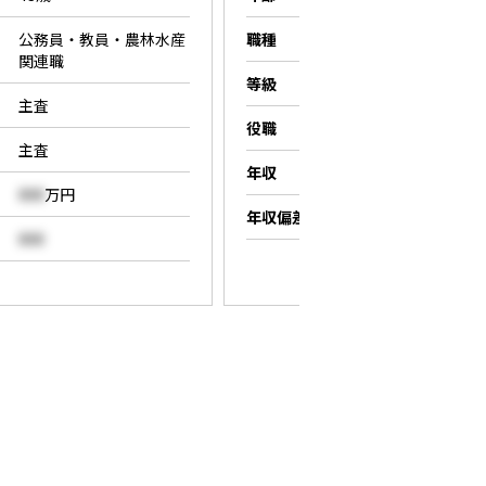
公務員・教員・農林水産
職種
営業職
関連職
等級
係長
主査
役職
係長
主査
年収
000
万円
000
万円
年収偏差値
000
000