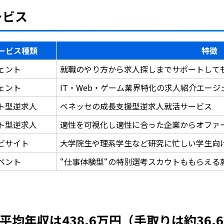
ービス
ービス種類
特徴
ェント
就職のやり方から求人探しまでサポートして
ェント
IT・Web・ゲーム業界特化の求人紹介エー
ト型逆求人
ベネッセの成長支援型逆求人就活サービス
ト型逆求人
適性を可視化し適性に合った企業からオファ
ビサイト
大学院生や理系学生など研究に忙しい学生向
ベント
“仕事体験型“の特別選考スカウトももらえる
均年収は438.6万円（手取りは約36.