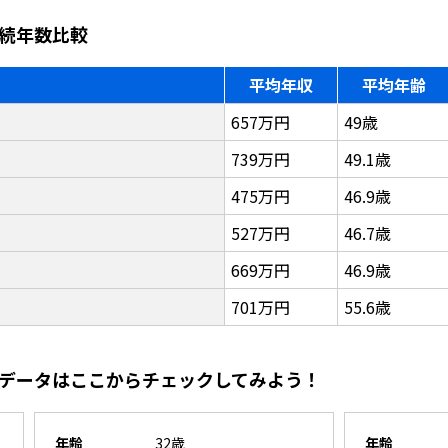
続年数比較
平均年収
平均年齢
657万円
49歳
739万円
49.1歳
475万円
46.9歳
527万円
46.7歳
669万円
46.9歳
701万円
55.6歳
データはここからチェックしてみよう！
年齢
32歳
年齢