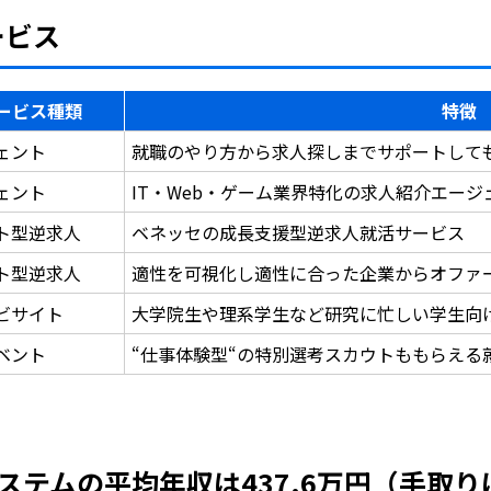
ービス
ービス種類
特徴
ェント
就職のやり方から求人探しまでサポートして
ェント
IT・Web・ゲーム業界特化の求人紹介エー
ト型逆求人
ベネッセの成長支援型逆求人就活サービス
ト型逆求人
適性を可視化し適性に合った企業からオファ
ビサイト
大学院生や理系学生など研究に忙しい学生向
ベント
“仕事体験型“の特別選考スカウトももらえる
テムの平均年収は437.6万円（手取りは