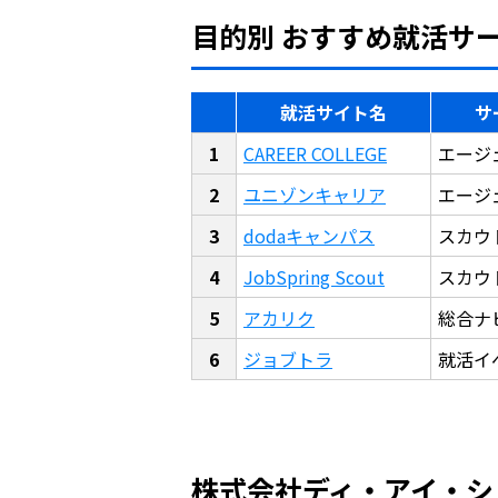
目的別 おすすめ就活サ
就活サイト名
サ
CAREER COLLEGE
エージ
ユニゾンキャリア
エージ
dodaキャンパス
スカウ
JobSpring Scout
スカウ
アカリク
総合ナ
ジョブトラ
就活イ
株式会社ディ・アイ・シス