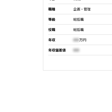
職種
企画・管理
等級
総括職
役職
総括職
年収
000
万円
年収偏差値
000