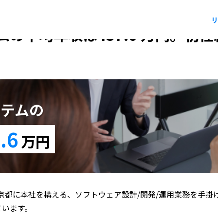
リ
の平均年収は437.6 万円。初
ステムの
.6
万円
京都に本社を構える、ソフトウェア設計/開発/運用業務を手掛
ています。