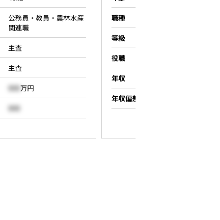
公務員・教員・農林水産
職種
営業職
関連職
等級
係長
主査
役職
係長
主査
年収
000
万円
000
万円
年収偏差値
000
000