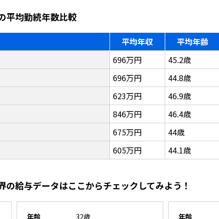
の平均勤続年数比較
平均年収
平均年齢
696万円
45.2歳
696万円
44.8歳
623万円
46.9歳
846万円
46.4歳
675万円
44歳
605万円
44.1歳
界の給与データはここからチェックしてみよう！
年齢
32歳
年齢