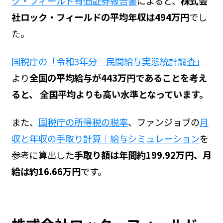
ク・フィールド有価証券報告書
によると、
株式会
社ロック・フィールドの平均年収は494万円
でし
た。
国税庁の「令和3年分 民間給与実態統計調査」
より
全国の平均給与が443万円であることを考え
ると、 全国平均よりも高い水準となっています。
また、
国税庁の所得税の税率
、ファンジョブの
月
収と年収の手取り計算｜給与シミュレーション
を
参考に算出した
手取り額は年間約199.92万円、月
給は約16.66万円
です。