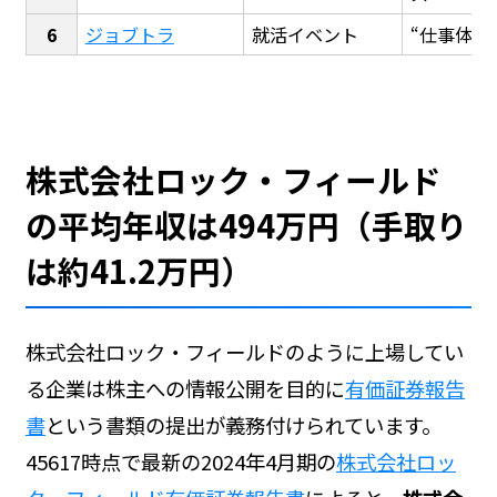
ジョブトラ
就活イベント
“仕事体験
株式会社ロック・フィールド
の平均年収は494万円（手取り
は約41.2万円）
株式会社ロック・フィールドのように上場してい
る企業は株主への情報公開を目的に
有価証券報告
書
という書類の提出が義務付けられています。
45617時点で最新の2024年4月期の
株式会社ロッ