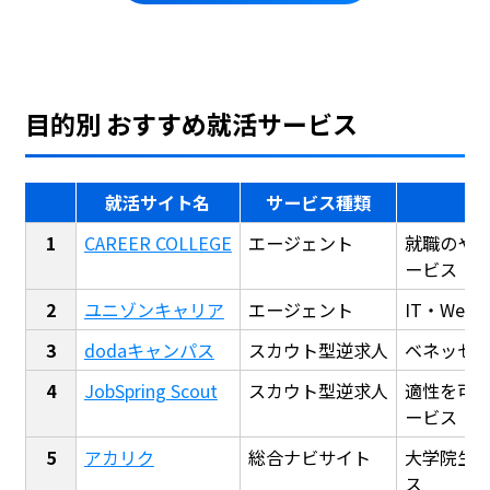
目的別 おすすめ就活サービス
就活サイト名
サービス種類
CAREER COLLEGE
エージェント
就職のや
ービス
ユニゾンキャリア
エージェント
IT・We
dodaキャンパス
スカウト型逆求人
ベネッセ
JobSpring Scout
スカウト型逆求人
適性を可
ービス
アカリク
総合ナビサイト
大学院生
ス