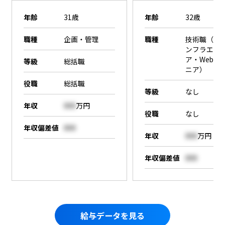
年齢
31歳
年齢
32歳
職種
企画・管理
職種
技術職（SE
ンフラエン
ア・Webエ
等級
総括職
ニア）
役職
総括職
等級
なし
年収
000
万円
役職
なし
年収偏差値
000
年収
000
万円
年収偏差値
000
給与データを見る