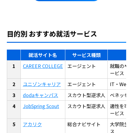
目的別 おすすめ就活サービス
就活サイト名
サービス種類
CAREER COLLEGE
エージェント
就職のや
ービス
ユニゾンキャリア
エージェント
IT・We
dodaキャンパス
スカウト型逆求人
ベネッセ
JobSpring Scout
スカウト型逆求人
適性を可
ービス
アカリク
総合ナビサイト
大学院生
ス