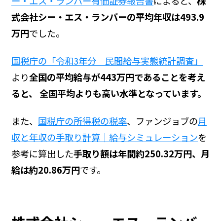
ー・エス・ランバー有価証券報告書
によると、
株
式会社シー・エス・ランバーの平均年収は493.9
万円
でした。
国税庁の「令和3年分 民間給与実態統計調査」
より
全国の平均給与が443万円であることを考え
ると、 全国平均よりも高い水準となっています。
また、
国税庁の所得税の税率
、ファンジョブの
月
収と年収の手取り計算｜給与シミュレーション
を
参考に算出した
手取り額は年間約250.32万円、月
給は約20.86万円
です。