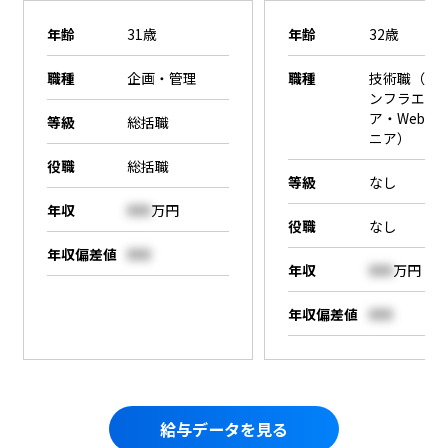
年齢
31歳
年齢
32歳
職種
企画・管理
職種
技術職（SE
ンフラエン
ア・Webエ
等級
総括職
ニア）
役職
総括職
等級
なし
年収
000
万円
役職
なし
年収偏差値
000
年収
000
万円
年収偏差値
000
給与データを見る