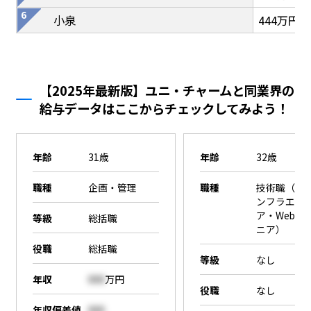
小泉
444万円
【2025年最新版】ユニ・チャームと同業界の
給与データはここからチェックしてみよう！
年齢
31歳
年齢
32歳
職種
企画・管理
職種
技術職（SE
ンフラエン
ア・Webエ
等級
総括職
ニア）
役職
総括職
等級
なし
年収
000
万円
役職
なし
年収偏差値
000