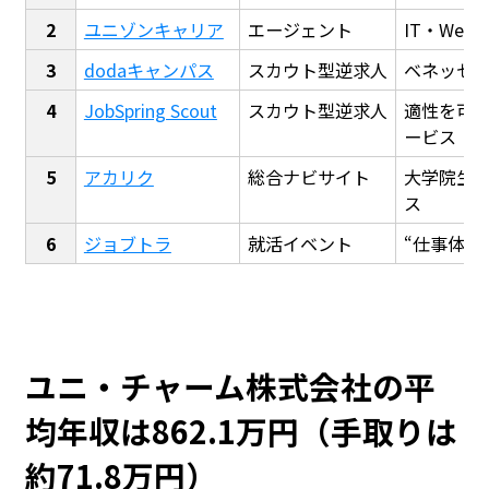
ユニゾンキャリア
エージェント
IT・We
dodaキャンパス
スカウト型逆求人
ベネッセ
JobSpring Scout
スカウト型逆求人
適性を可
ービス
アカリク
総合ナビサイト
大学院生
ス
ジョブトラ
就活イベント
“仕事体験
ユニ・チャーム株式会社の平
均年収は862.1万円（手取りは
約71.8万円）