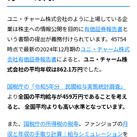
ユニ・チャーム株式会社のように上場している企
業は株主への情報公開を目的に
有価証券報告書
と
いう書類の提出が義務付けられています。45754
時点で最新の2024年12月期の
ユニ・チャーム株式
会社有価証券報告書
によると、
ユニ・チャーム株
式会社の平均年収は862.1万円
でした。
国税庁の「令和5年分 民間給与実態統計調査」
より
全国の平均給与が459万円であることを考え
ると、 全国平均よりも高い水準となっています。
また、
国税庁の所得税の税率
、ファンジョブの
月
収と年収の手取り計算｜給与シミュレーション
を