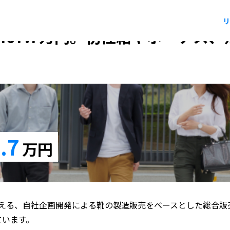
リ
467.7万円。初任給やボーナス
.7
万円
える、自社企画開発による靴の製造販売をベースとした総合販
ています。