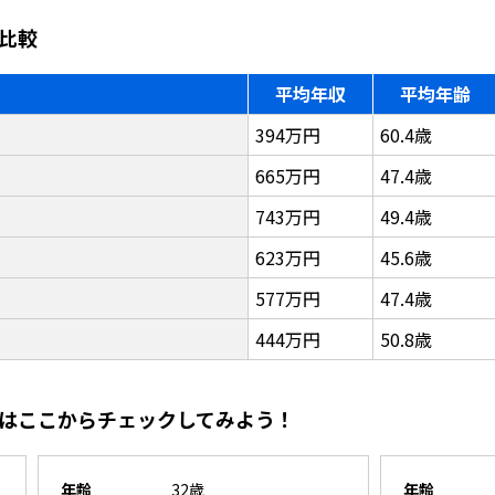
比較
平均年収
平均年齢
394万円
60.4歳
665万円
47.4歳
743万円
49.4歳
623万円
45.6歳
577万円
47.4歳
444万円
50.8歳
はここからチェックしてみよう！
年齢
32歳
年齢