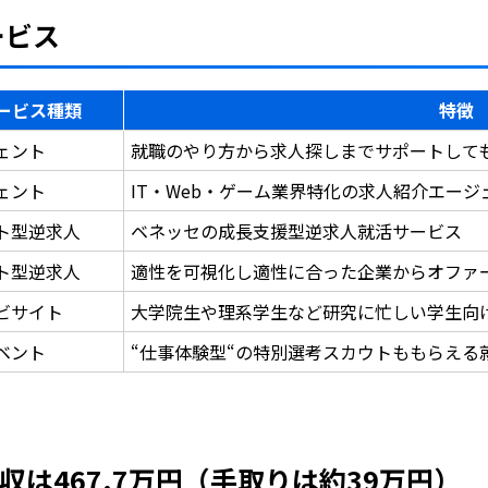
ービス
ービス種類
特徴
ェント
就職のやり方から求人探しまでサポートして
ェント
IT・Web・ゲーム業界特化の求人紹介エー
ト型逆求人
ベネッセの成長支援型逆求人就活サービス
ト型逆求人
適性を可視化し適性に合った企業からオファ
ビサイト
大学院生や理系学生など研究に忙しい学生向
ベント
“仕事体験型“の特別選考スカウトももらえる
は467.7万円（手取りは約39万円）