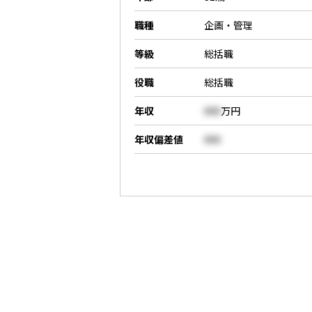
職種
企画・管理
等級
総括職
役職
総括職
年収
000
万円
年収偏差値
000