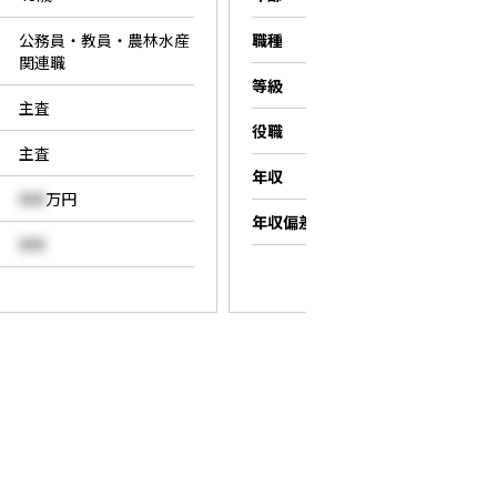
公務員・教員・農林水産
職種
営業職
関連職
等級
係長
主査
役職
係長
主査
年収
000
万円
000
万円
年収偏差値
000
000