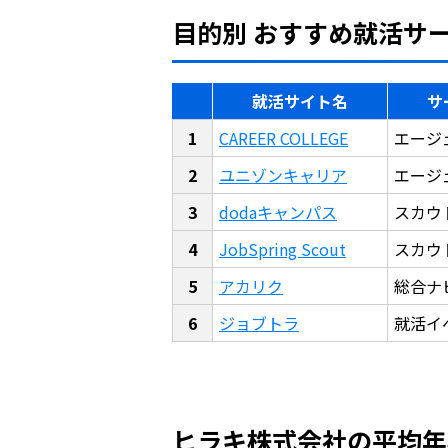
目的別 おすすめ就活サ
就活サイト名
サ
CAREER COLLEGE
エージ
ユニゾンキャリア
エージ
dodaキャンパス
スカウ
JobSpring Scout
スカウ
アカリク
総合ナ
ジョブトラ
就活イ
ヒラキ株式会社の平均年収