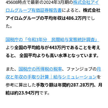
45608時点で最新の2024年3月期の
株式会社アイ
ロムグループ有価証券報告書
によると、
株式会社
アイロムグループの平均年収は486.2万円
でし
た。
国税庁の「令和3年分 民間給与実態統計調査」
より
全国の平均給与が443万円であることを考え
ると、 全国平均よりも高い水準となっています。
また、
国税庁の所得税の税率
、ファンジョブの
月
収と年収の手取り計算｜給与シミュレーション
を
参考に算出した
手取り額は年間約287.28万円、月
給は約23.94万円
です。