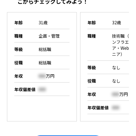
こからチェックしてみよう！
年齢
31歳
年齢
32歳
職種
企画・管理
職種
技術職（SE
ンフラエン
ア・Webエ
等級
総括職
ニア）
役職
総括職
等級
なし
年収
000
万円
役職
なし
年収偏差値
000
年収
000
万円
年収偏差値
000