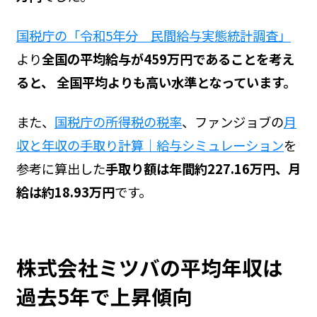
国税庁の「令和5年分 民間給与実態統計調査」
より
全国の平均給与が459万円であることを考え
ると、 全国平均よりも高い水準となっています。
また、
国税庁の所得税の税率
、ファンジョブの
月
収と年収の手取り計算｜給与シミュレーション
を
参考に算出した
手取り額は年間約227.16万円、月
給は約18.93万円
です。
株式会社ミツバの平均年収は
過去5年で上昇傾向