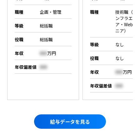
職種
企画・管理
職種
技術職（SE
ンフラエン
ア・Webエ
等級
総括職
ニア）
役職
総括職
等級
なし
年収
000
万円
役職
なし
年収偏差値
000
年収
000
万円
年収偏差値
000
給与データを見る