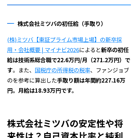
株式会社ミツバの初任給（手取り）
(株)ミツバ【東証プライム市場上場】の新卒採
用・会社概要 | マイナビ2026
によると
新卒の初任
給は技術系総合職で22.6万円/月（271.2万円）で
す
。また、
国税庁の所得税の税率
、ファンジョブ
の
を参考に算出した
手取り額は年間約227.16万
円。月給は18.93万円です。
株式会社ミツバの安定性や将
来性は？自己資本比率と純利