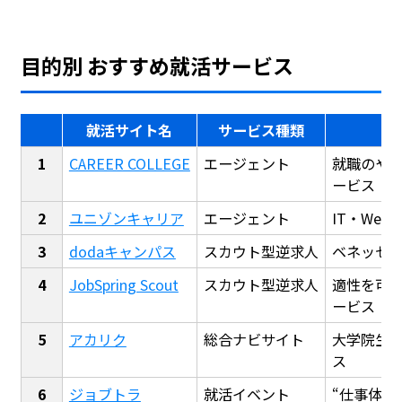
目的別 おすすめ就活サービス
就活サイト名
サービス種類
CAREER COLLEGE
エージェント
就職のや
ービス
ユニゾンキャリア
エージェント
IT・We
dodaキャンパス
スカウト型逆求人
ベネッセ
JobSpring Scout
スカウト型逆求人
適性を可
ービス
アカリク
総合ナビサイト
大学院生
ス
ジョブトラ
就活イベント
“仕事体験