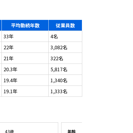
平均勤続年数
従業員数
33年
4名
22年
3,082名
21年
322名
20.3年
5,817名
19.4年
1,340名
19.1年
1,333名
43歳
年齢
26歳