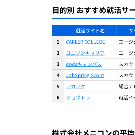
目的別 おすすめ就活サ
就活サイト名
サ
CAREER COLLEGE
エージ
ユニゾンキャリア
エージ
dodaキャンパス
スカウ
JobSpring Scout
スカウ
アカリク
総合ナ
ジョブトラ
就活イ
株式会社メニコンの平均年