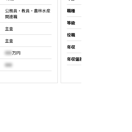
公務員・教員・農林水産
職種
営業職
関連職
等級
係長
主査
役職
係長
主査
年収
000
万円
000
万円
年収偏差値
000
000