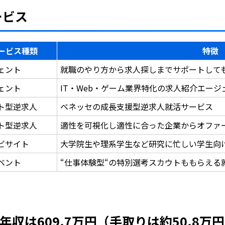
ービス
ービス種類
特徴
ェント
就職のやり方から求人探しまでサポートして
ェント
IT・Web・ゲーム業界特化の求人紹介エー
ト型逆求人
ベネッセの成長支援型逆求人就活サービス
ト型逆求人
適性を可視化し適性に合った企業からオファ
ビサイト
大学院生や理系学生など研究に忙しい学生向
ベント
“仕事体験型“の特別選考スカウトももらえる
収は609.7万円（手取りは約50.8万