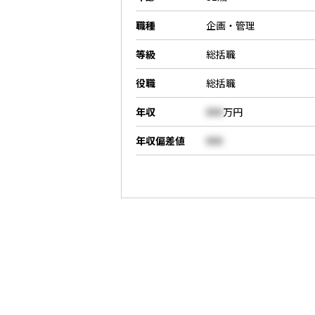
職種
企画・管理
等級
総括職
役職
総括職
年収
000
万円
年収偏差値
000