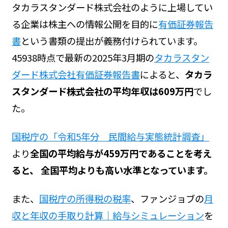
タカラスタンダード株式会社のように上場してい
る企業は株主への情報公開を目的に
有価証券報告
書
という書類の提出が義務付けられています。
45938時点で最新の2025年3月期の
タカラスタン
ダード株式会社有価証券報告書
によると、
タカラ
スタンダード株式会社の平均年収は609万円
でし
た。
国税庁の「令和5年分 民間給与実態統計調査」
より
全国の平均給与が459万円であることを考え
ると、 全国平均よりも高い水準となっています。
また、
国税庁の所得税の税率
、ファンジョブの
月
収と年収の手取り計算｜給与シミュレーション
を