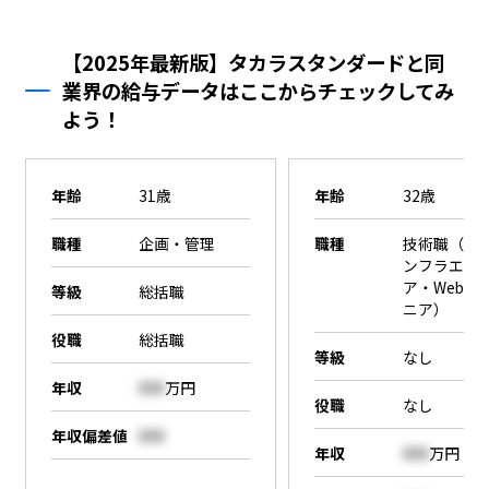
【2025年最新版】タカラスタンダードと同
業界の給与データはここからチェックしてみ
よう！
年齢
31歳
年齢
32歳
職種
企画・管理
職種
技術職（SE
ンフラエン
ア・Webエ
等級
総括職
ニア）
役職
総括職
等級
なし
年収
000
万円
役職
なし
年収偏差値
000
年収
000
万円