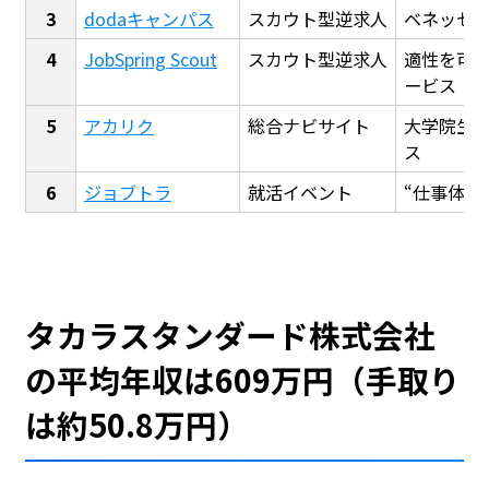
dodaキャンパス
スカウト型逆求人
ベネッセ
JobSpring Scout
スカウト型逆求人
適性を可
ービス
アカリク
総合ナビサイト
大学院生
ス
ジョブトラ
就活イベント
“仕事体験
タカラスタンダード株式会社
の平均年収は609万円（手取り
は約50.8万円）