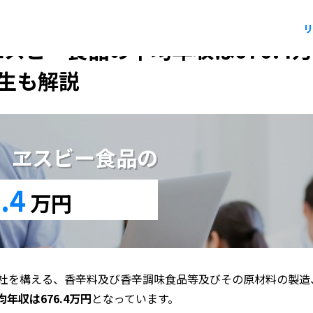
リ
ヱスビー食品の平均年収は676.
生も解説
版】ヱスビー食品の
.4
万円
社を構える、香辛料及び香辛調味食品等及びその原材料の製造
年収は676.4万円
となっています。