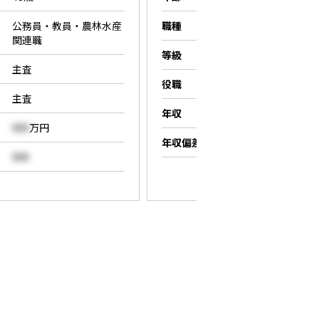
公務員・教員・農林水産
職種
営業職
関連職
等級
係長
主査
役職
係長
主査
年収
000
万円
000
万円
年収偏差値
000
000