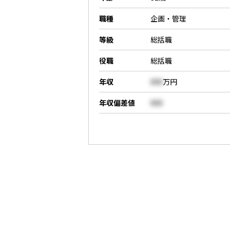
職種
企画・管理
等級
総括職
役職
総括職
年収
000
万円
年収偏差値
000