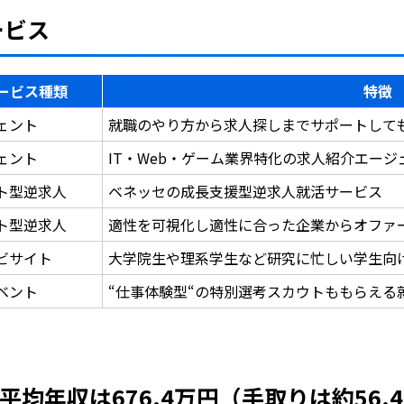
ービス
ービス種類
特徴
ェント
就職のやり方から求人探しまでサポートして
ェント
IT・Web・ゲーム業界特化の求人紹介エー
ト型逆求人
ベネッセの成長支援型逆求人就活サービス
ト型逆求人
適性を可視化し適性に合った企業からオファ
ビサイト
大学院生や理系学生など研究に忙しい学生向
ベント
“仕事体験型“の特別選考スカウトももらえる
均年収は676.4万円（手取りは約56.