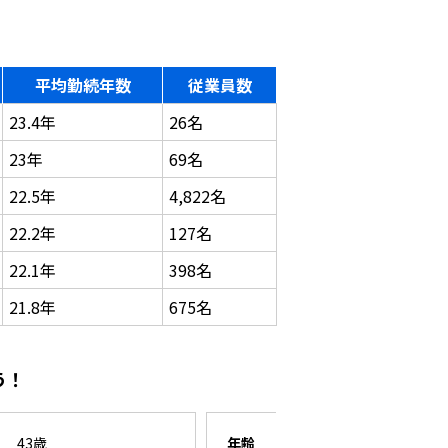
平均勤続年数
従業員数
23.4年
26名
23年
69名
22.5年
4,822名
22.2年
127名
22.1年
398名
21.8年
675名
う！
43歳
年齢
26歳