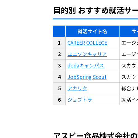
目的別 おすすめ就活サ
就活サイト名
サ
CAREER COLLEGE
エージ
ユニゾンキャリア
エージ
dodaキャンパス
スカウ
JobSpring Scout
スカウ
アカリク
総合ナ
ジョブトラ
就活イ
ヱスビー食品株式会社の平