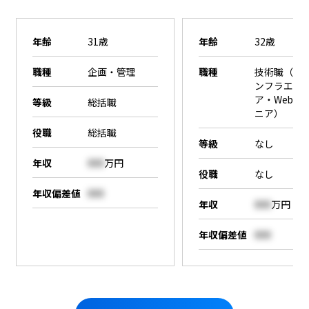
年齢
31歳
年齢
32歳
職種
企画・管理
職種
技術職（SE
ンフラエン
ア・Webエ
等級
総括職
ニア）
役職
総括職
等級
なし
年収
000
万円
役職
なし
年収偏差値
000
年収
000
万円
年収偏差値
000