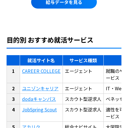
給与データを見る
目的別 おすすめ就活サービス
就活サイト名
サービス種類
CAREER COLLEGE
エージェント
就職のや
ービス
ユニゾンキャリア
エージェント
IT・We
dodaキャンパス
スカウト型逆求人
ベネッセ
JobSpring Scout
スカウト型逆求人
適性を可
ービス
アカリク
総合ナビサイト
大学院生