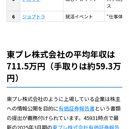
ス
ジョブトラ
就活イベント
“仕事体験
東プレ株式会社の平均年収は
711.5万円（手取りは約59.3万
円）
東プレ株式会社のように上場している企業は株主
への情報公開を目的に
有価証券報告書
という書類
の提出が義務付けられています。45931時点で最
新の2025年3月期の
東プレ株式会社有価証券報告