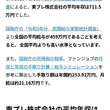
書
によると、
東プレ株式会社の平均年収は711.5
万円
でした。
国税庁の「令和5年分 民間給与実態統計調査」
より
全国の平均給与が459万円であることを考え
ると、 全国平均よりも高い水準となっています。
また、
国税庁の所得税の税率
、ファンジョブの
月
収と年収の手取り計算｜給与シミュレーション
を
参考に算出した
手取り額は年間約253.92万円、月
給は約21.16万円
です。
東プレ株式会社の平均年収は