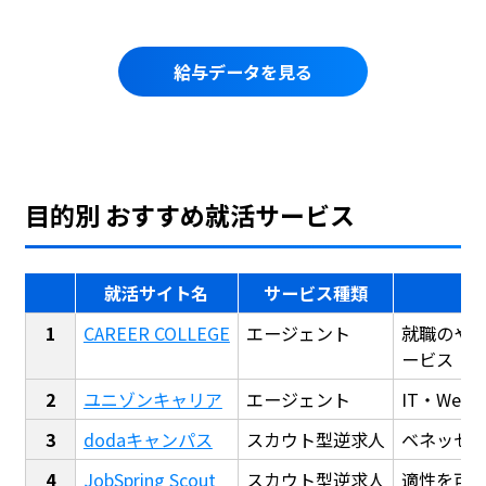
給与データを見る
目的別 おすすめ就活サービス
就活サイト名
サービス種類
CAREER COLLEGE
エージェント
就職のや
ービス
ユニゾンキャリア
エージェント
IT・We
dodaキャンパス
スカウト型逆求人
ベネッセ
JobSpring Scout
スカウト型逆求人
適性を可