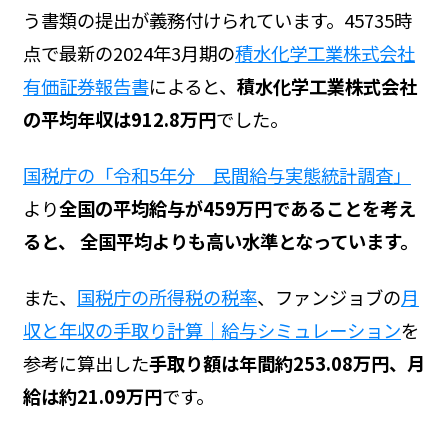
う書類の提出が義務付けられています。45735時
点で最新の2024年3月期の
積水化学工業株式会社
有価証券報告書
によると、
積水化学工業株式会社
の平均年収は912.8万円
でした。
国税庁の「令和5年分 民間給与実態統計調査」
より
全国の平均給与が459万円であることを考え
ると、 全国平均よりも高い水準となっています。
また、
国税庁の所得税の税率
、ファンジョブの
月
収と年収の手取り計算｜給与シミュレーション
を
参考に算出した
手取り額は年間約253.08万円、月
給は約21.09万円
です。