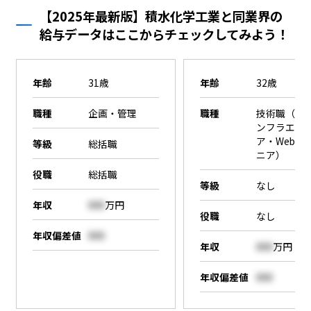
【2025年最新版】積水化学工業と同業界の
給与データはここからチェックしてみよう！
年齢
31歳
年齢
32歳
職種
企画・管理
職種
技術職（SE
ンフラエン
ア・Webエ
等級
総括職
ニア）
役職
総括職
等級
なし
年収
000
万円
役職
なし
年収偏差値
000
年収
000
万円
年収偏差値
000