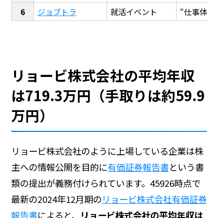
ジョブトラ
就活イベント
“仕事体験
リョービ株式会社の平均年収
は719.3万円（手取りは約59.9
万円）
リョービ株式会社のように上場している企業は株
主への情報公開を目的に
有価証券報告書
という書
類の提出が義務付けられています。45926時点で
最新の2024年12月期の
リョービ株式会社有価証券
報告書
によると、
リョービ株式会社の平均年収は