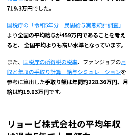
719.3万円
でした。
国税庁の「令和5年分 民間給与実態統計調査」
より
全国の平均給与が459万円であることを考え
ると、 全国平均よりも高い水準となっています。
また、
国税庁の所得税の税率
、ファンジョブの
月
収と年収の手取り計算｜給与シミュレーション
を
参考に算出した
手取り額は年間約228.36万円、月
給は約19.03万円
です。
リョービ株式会社の平均年収