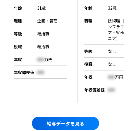
年齢
31歳
年齢
32歳
職種
企画・管理
職種
技術職（SE
ンフラエン
ア・Webエ
等級
総括職
ニア）
役職
総括職
等級
なし
年収
000
万円
役職
なし
年収偏差値
000
年収
000
万円
年収偏差値
000
給与データを見る