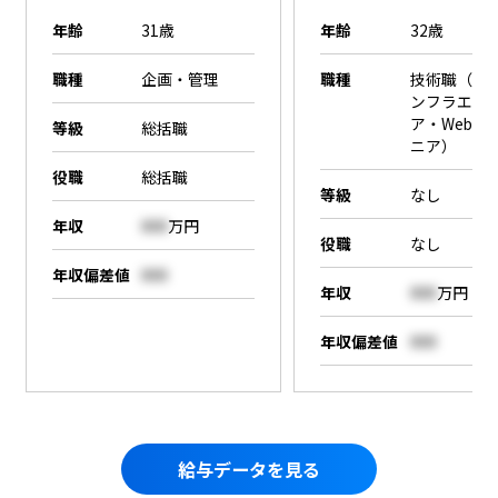
年齢
31歳
年齢
32歳
職種
企画・管理
職種
技術職（SE
ンフラエン
ア・Webエ
等級
総括職
ニア）
役職
総括職
等級
なし
年収
000
万円
役職
なし
年収偏差値
000
年収
000
万円
年収偏差値
000
給与データを見る