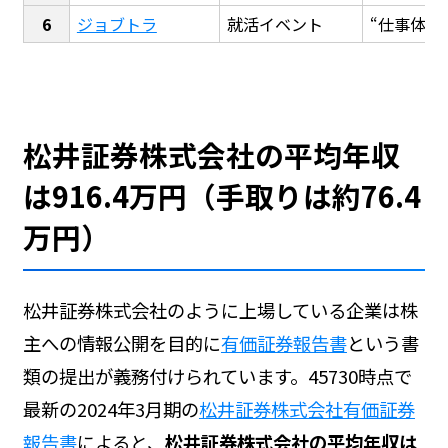
ジョブトラ
就活イベント
“仕事体験
松井証券株式会社の平均年収
は916.4万円（手取りは約76.4
万円）
松井証券株式会社のように上場している企業は株
主への情報公開を目的に
有価証券報告書
という書
類の提出が義務付けられています。45730時点で
最新の2024年3月期の
松井証券株式会社有価証券
報告書
によると、
松井証券株式会社の平均年収は