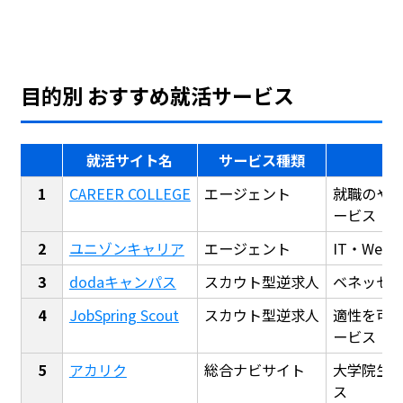
目的別 おすすめ就活サービス
就活サイト名
サービス種類
CAREER COLLEGE
エージェント
就職のや
ービス
ユニゾンキャリア
エージェント
IT・We
dodaキャンパス
スカウト型逆求人
ベネッセ
JobSpring Scout
スカウト型逆求人
適性を可
ービス
アカリク
総合ナビサイト
大学院生
ス