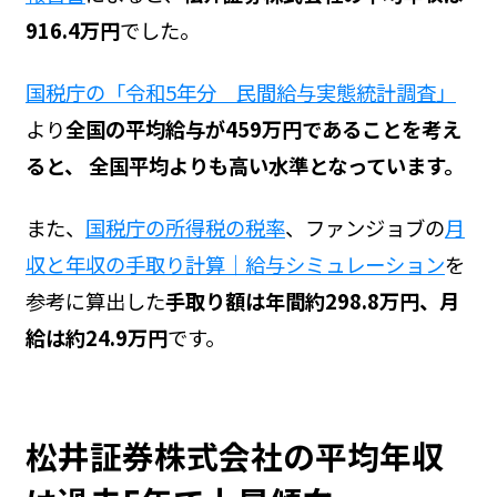
916.4万円
でした。
国税庁の「令和5年分 民間給与実態統計調査」
より
全国の平均給与が459万円であることを考え
ると、 全国平均よりも高い水準となっています。
また、
国税庁の所得税の税率
、ファンジョブの
月
収と年収の手取り計算｜給与シミュレーション
を
参考に算出した
手取り額は年間約298.8万円、月
給は約24.9万円
です。
松井証券株式会社の平均年収