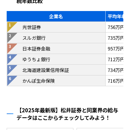
続年数比較
企業名
平均年収
光世証券
756万円
スルガ銀行
735万円
日本証券金融
957万円
ゆうちょ銀行
712万円
北海道建設業信用保証
734万円
かんぽ生命保険
716万円
【2025年最新版】松井証券と同業界の給与
データはここからチェックしてみよう！