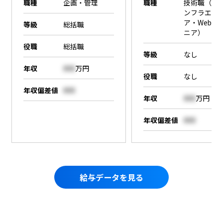
職種
企画・管理
職種
技術職（SE
ンフラエン
ア・Webエ
等級
総括職
ニア）
役職
総括職
等級
なし
年収
000
万円
役職
なし
年収偏差値
000
年収
000
万円
年収偏差値
000
給与データを見る