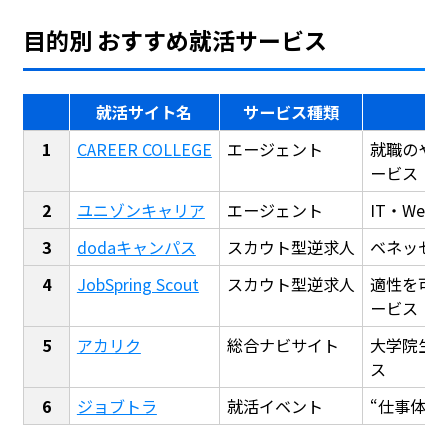
目的別 おすすめ就活サービス
就活サイト名
サービス種類
CAREER COLLEGE
エージェント
就職のや
ービス
ユニゾンキャリア
エージェント
IT・We
dodaキャンパス
スカウト型逆求人
ベネッセ
JobSpring Scout
スカウト型逆求人
適性を可
ービス
アカリク
総合ナビサイト
大学院生
ス
ジョブトラ
就活イベント
“仕事体験