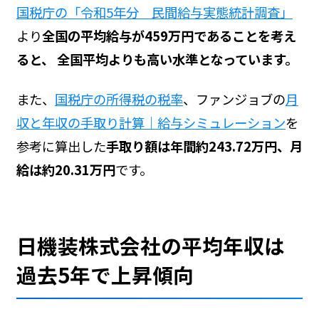
国税庁の「令和5年分 民間給与実態統計調査」
より
全国の平均給与が459万円であることを考え
ると、 全国平均よりも高い水準となっています。
また、
国税庁の所得税の税率
、ファンジョブの
月
収と年収の手取り計算｜給与シミュレーション
を
参考に算出した
手取り額は年間約243.72万円、月
給は約20.31万円
です。
日機装株式会社の平均年収は
過去5年で上昇傾向