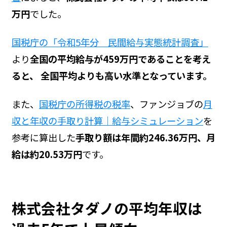
万円
でした。
国税庁の「令和5年分 民間給与実態統計調査」
より
全国の平均給与が459万円であることを考え
ると、 全国平均よりも高い水準となっています。
また、
国税庁の所得税の税率
、ファンジョブの
月
収と年収の手取り計算｜給与シミュレーション
を
参考に算出した
手取り額は年間約246.36万円、月
給は約20.53万円
です。
株式会社タダノの平均年収は