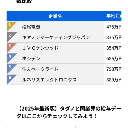
数比較
企業名
平均年収
松尾電機
475万円
キヤノンマーケティングジャパン
835万円
ＪＶＣケンウッド
854万円
ホシデン
686万円
住友ベークライト
798万円
ルネサスエレクトロニクス
889万円
【2025年最新版】タダノと同業界の給与デー
タはここからチェックしてみよう！