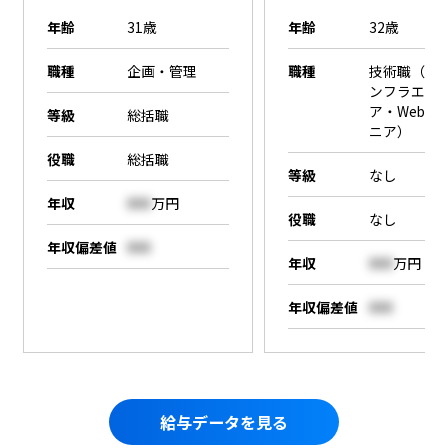
年齢
31歳
年齢
32歳
職種
企画・管理
職種
技術職（SE
ンフラエン
ア・Webエ
等級
総括職
ニア）
役職
総括職
等級
なし
年収
000
万円
役職
なし
年収偏差値
000
年収
000
万円
年収偏差値
000
給与データを見る