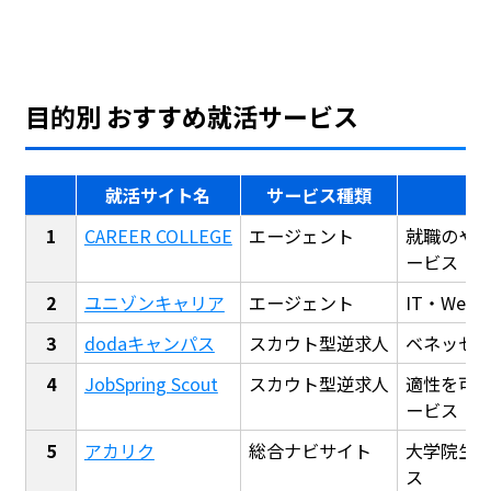
目的別 おすすめ就活サービス
就活サイト名
サービス種類
CAREER COLLEGE
エージェント
就職のや
ービス
ユニゾンキャリア
エージェント
IT・We
dodaキャンパス
スカウト型逆求人
ベネッセ
JobSpring Scout
スカウト型逆求人
適性を可
ービス
アカリク
総合ナビサイト
大学院生
ス