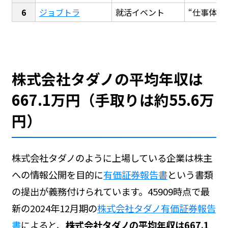
ジョブトラ
就活イベント
“仕事体験
株式会社タダノの平均年収は
667.1万円（手取りは約55.6万
円）
株式会社タダノのように上場している企業は株主
への情報公開を目的に
有価証券報告書
という書類
の提出が義務付けられています。45909時点で最
新の2024年12月期の
株式会社タダノ有価証券報告
書
によると、
株式会社タダノの平均年収は667.1