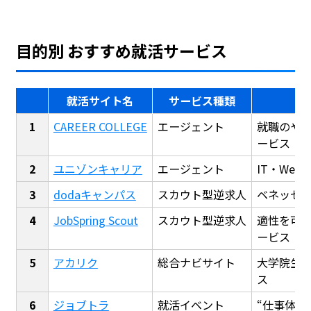
目的別 おすすめ就活サービス
就活サイト名
サービス種類
CAREER COLLEGE
エージェント
就職のや
ービス
ユニゾンキャリア
エージェント
IT・We
dodaキャンパス
スカウト型逆求人
ベネッセ
JobSpring Scout
スカウト型逆求人
適性を可
ービス
アカリク
総合ナビサイト
大学院生
ス
ジョブトラ
就活イベント
“仕事体験