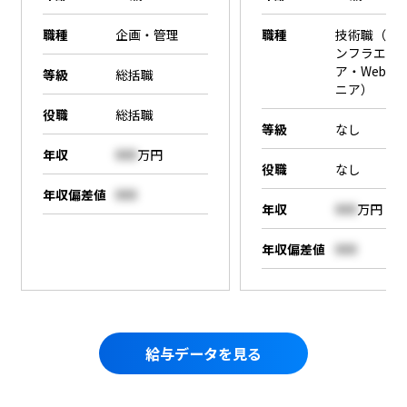
職種
企画・管理
職種
技術職（SE
ンフラエン
ア・Webエ
等級
総括職
ニア）
役職
総括職
等級
なし
年収
000
万円
役職
なし
年収偏差値
000
年収
000
万円
年収偏差値
000
給与データを見る