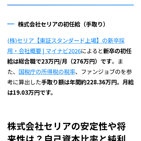
株式会社セリアの初任給（手取り）
(株)セリア【東証スタンダード上場】の新卒採
用・会社概要 | マイナビ2026
によると
新卒の初任
給は総合職で23万円/月（276万円）です
。ま
た、
国税庁の所得税の税率
、ファンジョブの
を参
考に算出した
手取り額は年間約228.36万円。月給
は19.03万円です。
株式会社セリアの安定性や将
来性は？自己資本比率と純利