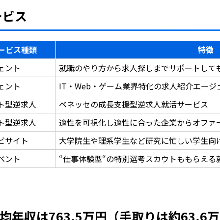
ービス
ービス種類
特徴
ェント
就職のやり方から求人探しまでサポートして
ェント
IT・Web・ゲーム業界特化の求人紹介エー
ト型逆求人
ベネッセの成長支援型逆求人就活サービス
ト型逆求人
適性を可視化し適性に合った企業からオファ
ビサイト
大学院生や理系学生など研究に忙しい学生向
ベント
“仕事体験型“の特別選考スカウトももらえる
年収は763.5万円（手取りは約63.6