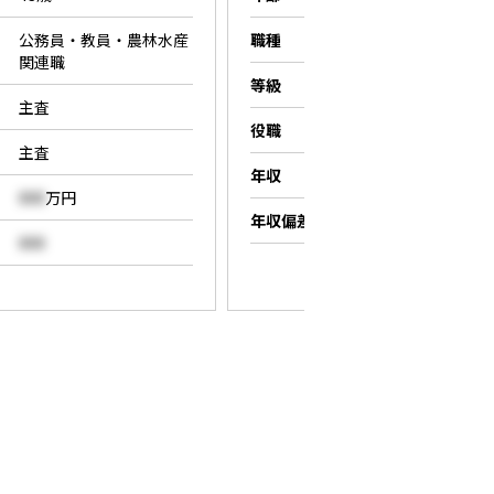
公務員・教員・農林水産
職種
営業職
関連職
等級
係長
主査
役職
係長
主査
年収
000
万円
000
万円
年収偏差値
000
000