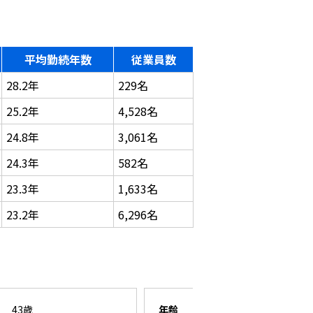
平均勤続年数
従業員数
28.2年
229名
25.2年
4,528名
24.8年
3,061名
24.3年
582名
23.3年
1,633名
23.2年
6,296名
！
43歳
年齢
26歳