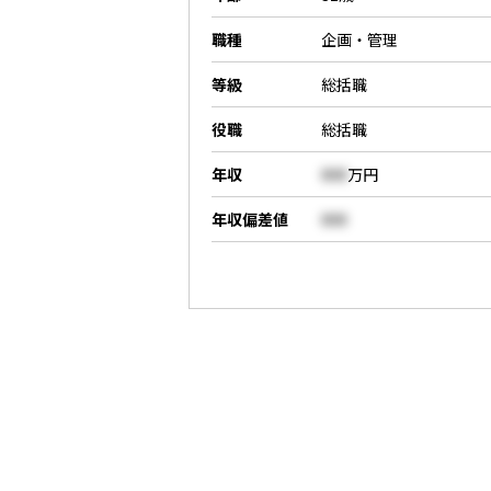
職種
企画・管理
等級
総括職
役職
総括職
年収
000
万円
年収偏差値
000