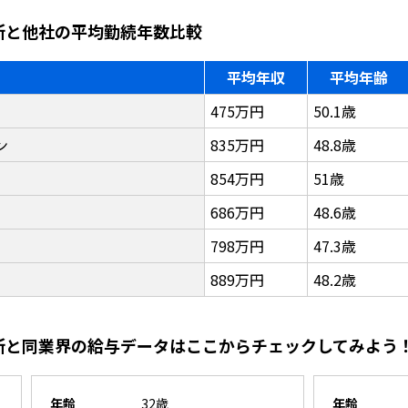
作所と他社の平均勤続年数比較
平均年収
平均年齢
475万円
50.1歳
ン
835万円
48.8歳
854万円
51歳
686万円
48.6歳
798万円
47.3歳
889万円
48.2歳
作所と同業界の給与データはここからチェックしてみよう
年齢
32歳
年齢