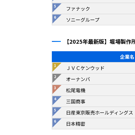
ファナック
ソニーグループ
【2025年最新版】堀場製
企業名
ＪＶＣケンウッド
オーナンバ
松尾電機
三国商事
日産東京販売ホールディングス
日本精密