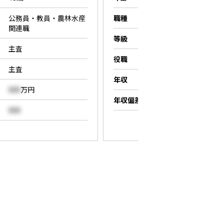
公務員・教員・農林水産
職種
営業職
関連職
等級
係長
主査
役職
係長
主査
年収
000
万円
000
万円
年収偏差値
000
000