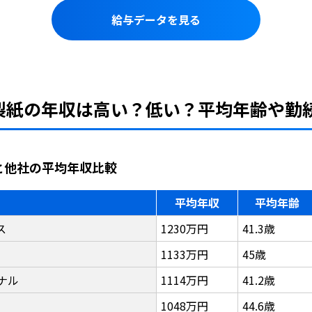
給与データを見る
菱製紙の年収は高い？低い？平均年齢や勤
と他社の平均年収比較
平均年収
平均年齢
ス
1230万円
41.3歳
1133万円
45歳
ナル
1114万円
41.2歳
1048万円
44.6歳