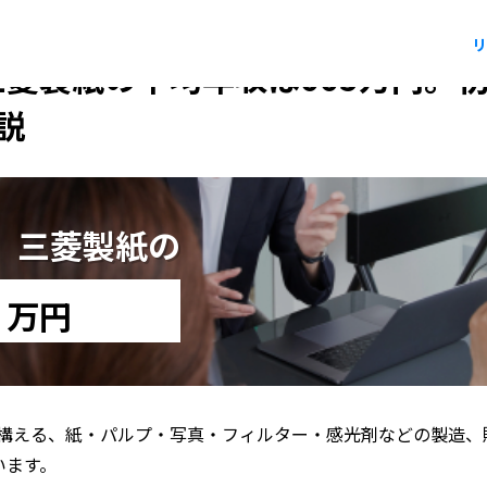
リ
】三菱製紙の平均年収は665万円。
説
版】三菱製紙の
5
万円
構える、紙・パルプ・写真・フィルター・感光剤などの製造、
います。