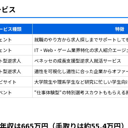
ービス
ービス種類
特徴
ェント
就職のやり方から求人探しまでサポートして
ェント
IT・Web・ゲーム業界特化の求人紹介エー
ト型逆求人
ベネッセの成長支援型逆求人就活サービス
ト型逆求人
適性を可視化し適性に合った企業からオファ
ビサイト
大学院生や理系学生など研究に忙しい学生向
ベント
“仕事体験型“の特別選考スカウトももらえる
収は665万円（手取りは約55.4万円）