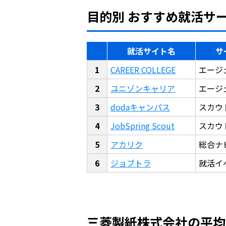
目的別 おすすめ就活サ
就活サイト名
サ
CAREER COLLEGE
エージ
ユニゾンキャリア
エージ
dodaキャンパス
スカウ
JobSpring Scout
スカウ
アカリク
総合ナ
ジョブトラ
就活イ
三菱製紙株式会社の平均年