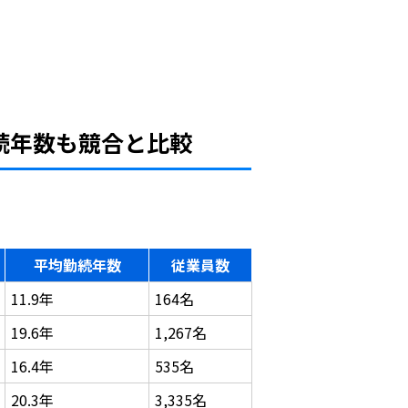
続年数も競合と比較
平均勤続年数
従業員数
11.9年
164名
19.6年
1,267名
16.4年
535名
20.3年
3,335名