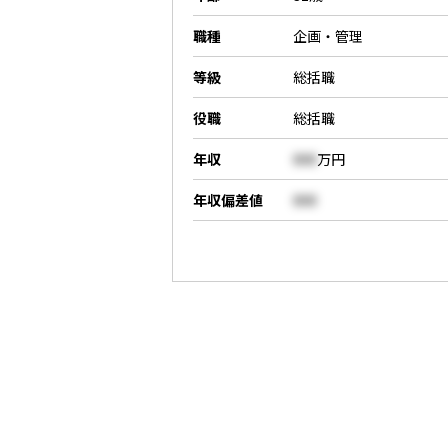
職種
企画・管理
等級
総括職
役職
総括職
年収
000
万円
年収偏差値
000