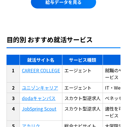
給与データを見る
目的別 おすすめ就活サービス
就活サイト名
サービス種類
CAREER COLLEGE
エージェント
就職のや
ービス
ユニゾンキャリア
エージェント
IT・We
dodaキャンパス
スカウト型逆求人
ベネッセ
JobSpring Scout
スカウト型逆求人
適性を可
ービス
アカリク
総合ナビサイト
大学院生