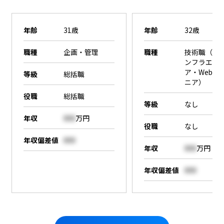
年齢
31歳
年齢
32歳
職種
企画・管理
職種
技術職（SE
ンフラエン
ア・Webエ
等級
総括職
ニア）
役職
総括職
等級
なし
年収
000
万円
役職
なし
年収偏差値
000
年収
000
万円
年収偏差値
000