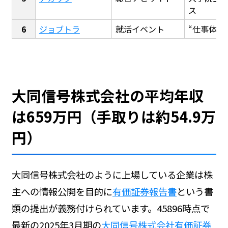
ス
ジョブトラ
就活イベント
“仕事体験
大同信号株式会社の平均年収
は659万円（手取りは約54.9万
円）
大同信号株式会社のように上場している企業は株
主への情報公開を目的に
有価証券報告書
という書
類の提出が義務付けられています。45896時点で
最新の2025年3月期の
大同信号株式会社有価証券