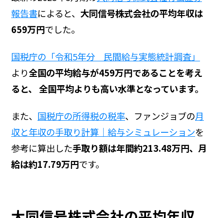
報告書
によると、
大同信号株式会社の平均年収は
659万円
でした。
国税庁の「令和5年分 民間給与実態統計調査」
より
全国の平均給与が459万円であることを考え
ると、 全国平均よりも高い水準となっています。
また、
国税庁の所得税の税率
、ファンジョブの
月
収と年収の手取り計算｜給与シミュレーション
を
参考に算出した
手取り額は年間約213.48万円、月
給は約17.79万円
です。
大同信号株式会社の平均年収