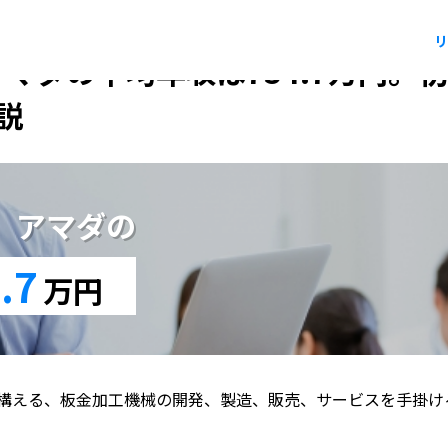
リ
アマダの平均年収は734.7万円
説
版】アマダの
.7
万円
構える、板金加工機械の開発、製造、販売、サービスを手掛け