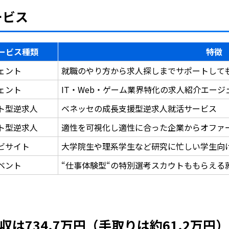
ービス
ービス種類
特徴
ェント
就職のやり方から求人探しまでサポートして
ェント
IT・Web・ゲーム業界特化の求人紹介エー
ト型逆求人
ベネッセの成長支援型逆求人就活サービス
ト型逆求人
適性を可視化し適性に合った企業からオファ
ビサイト
大学院生や理系学生など研究に忙しい学生向
ベント
“仕事体験型“の特別選考スカウトももらえる
は734.7万円（手取りは約61.2万円）