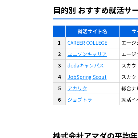
目的別 おすすめ就活サ
就活サイト名
サ
CAREER COLLEGE
エージ
ユニゾンキャリア
エージ
dodaキャンパス
スカウ
JobSpring Scout
スカウ
アカリク
総合ナ
ジョブトラ
就活イ
株式会社アマダの平均年収