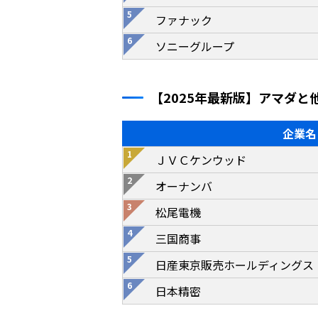
ファナック
ソニーグループ
【2025年最新版】アマダと
企業名
ＪＶＣケンウッド
オーナンバ
松尾電機
三国商事
日産東京販売ホールディングス
日本精密