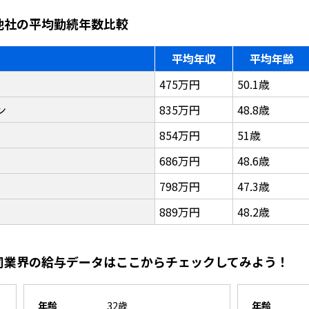
と他社の平均勤続年数比較
平均年収
平均年齢
475万円
50.1歳
ン
835万円
48.8歳
854万円
51歳
686万円
48.6歳
798万円
47.3歳
889万円
48.2歳
と同業界の給与データはここからチェックしてみよう！
年齢
32歳
年齢