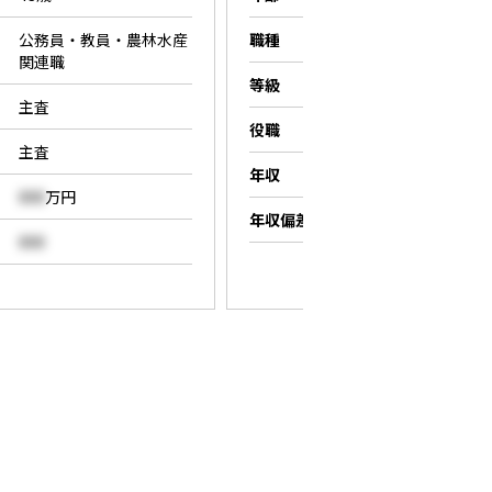
公務員・教員・農林水産
職種
営業職
関連職
等級
係長
主査
役職
係長
主査
年収
000
万円
000
万円
年収偏差値
000
000