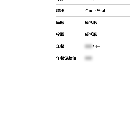
職種
企画・管理
等級
総括職
役職
総括職
年収
000
万円
年収偏差値
000