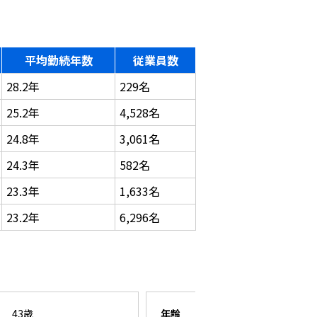
平均勤続年数
従業員数
28.2年
229名
25.2年
4,528名
24.8年
3,061名
24.3年
582名
23.3年
1,633名
23.2年
6,296名
43歳
年齢
26歳