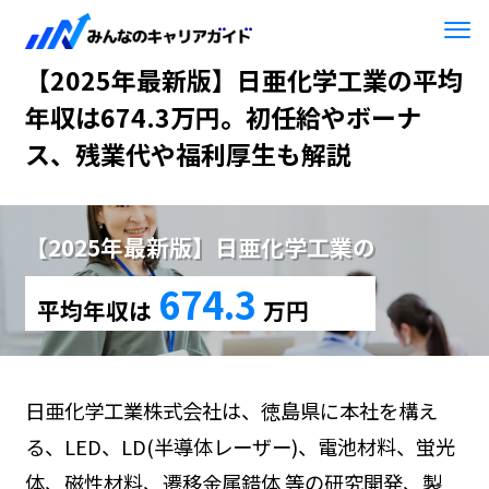
HOME
【2025年最新版】日亜化学工業
【2025年最新版】日亜化学工業の平均
年収は674.3万円。初任給やボーナ
ス、残業代や福利厚生も解説
【2025年最新版】日亜化学工業の
674.3
平均年収は
万円
日亜化学工業株式会社は、徳島県に本社を構え
る、LED、LD(半導体レーザー)、電池材料、蛍光
体、磁性材料、遷移金属錯体 等の研究開発、製