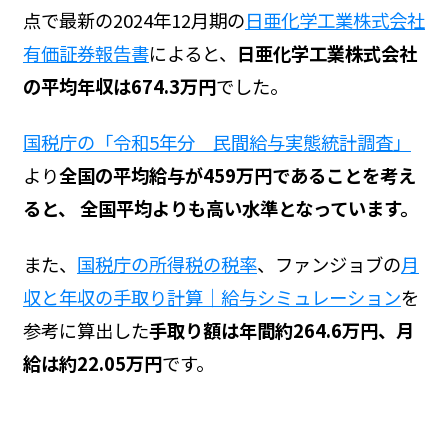
点で最新の2024年12月期の
日亜化学工業株式会社
有価証券報告書
によると、
日亜化学工業株式会社
の平均年収は674.3万円
でした。
国税庁の「令和5年分 民間給与実態統計調査」
より
全国の平均給与が459万円であることを考え
ると、 全国平均よりも高い水準となっています。
また、
国税庁の所得税の税率
、ファンジョブの
月
収と年収の手取り計算｜給与シミュレーション
を
参考に算出した
手取り額は年間約264.6万円、月
給は約22.05万円
です。