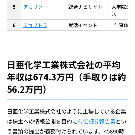
アカリク
総合ナビサイト
大学院生
ス
ジョブトラ
就活イベント
“仕事体験
日亜化学工業株式会社の平均
年収は674.3万円（手取りは約
56.2万円）
日亜化学工業株式会社のように上場している企業
は株主への情報公開を目的に
有価証券報告書
とい
う書類の提出が義務付けられています。45890時