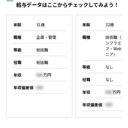
給与データはここからチェックしてみよう！
年齢
31歳
年齢
32歳
職種
企画・管理
職種
技術職（SE
ンフラエン
ア・Webエ
等級
総括職
ニア）
役職
総括職
等級
なし
年収
000
万円
役職
なし
年収偏差値
000
年収
000
万円
年収偏差値
000