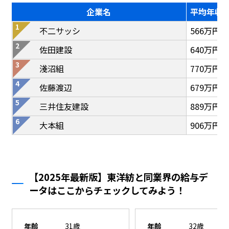
企業名
平均年収
不二サッシ
566万円
佐田建設
640万円
淺沼組
770万円
佐藤渡辺
679万円
三井住友建設
889万円
大本組
906万円
【2025年最新版】東洋紡と同業界の給与デ
ータはここからチェックしてみよう！
年齢
31歳
年齢
32歳