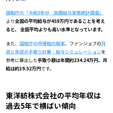
国税庁の「令和5年分 民間給与実態統計調査」
より
全国の平均給与が459万円であることを考え
ると、 全国平均よりも高い水準となっています。
また、
国税庁の所得税の税率
、ファンジョブの
月
収と年収の手取り計算｜給与シミュレーション
を
参考に算出した
手取り額は年間約234.24万円、月
給は約19.52万円
です。
東洋紡株式会社の平均年収は
過去5年で横ばい傾向