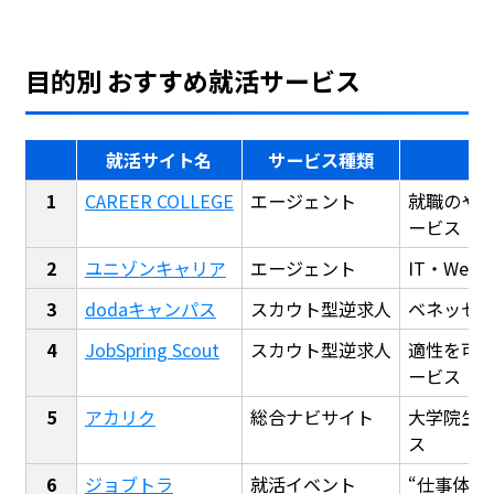
目的別 おすすめ就活サービス
就活サイト名
サービス種類
CAREER COLLEGE
エージェント
就職のや
ービス
ユニゾンキャリア
エージェント
IT・We
dodaキャンパス
スカウト型逆求人
ベネッセ
JobSpring Scout
スカウト型逆求人
適性を可
ービス
アカリク
総合ナビサイト
大学院生
ス
ジョブトラ
就活イベント
“仕事体験