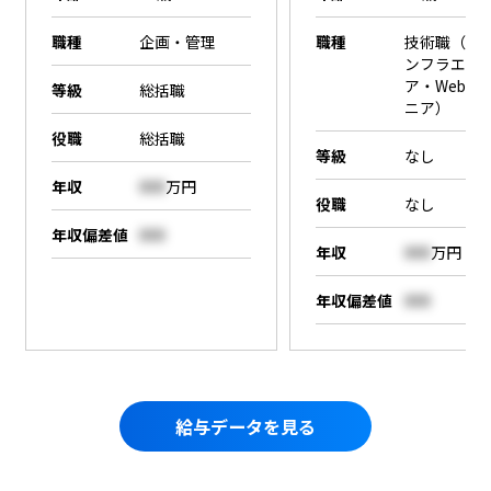
職種
企画・管理
職種
技術職（SE
ンフラエン
ア・Webエ
等級
総括職
ニア）
役職
総括職
等級
なし
年収
000
万円
役職
なし
年収偏差値
000
年収
000
万円
年収偏差値
000
給与データを見る