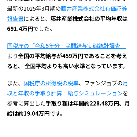
最新の2025年3月期の
藤井産業株式会社有価証券
報告書
によると、
藤井産業株式会社の平均年収は
691.4万円
でした。
国税庁の「令和5年分 民間給与実態統計調査」
より
全国の平均給与が459万円であることを考え
ると、 全国平均よりも高い水準となっています。
また、
国税庁の所得税の税率
、ファンジョブの
月
収と年収の手取り計算｜給与シミュレーション
を
参考に算出した
手取り額は年間約228.48万円、月
給は約19.04万円
です。