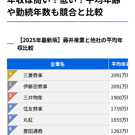
や勤続年数も競合と比較
【2025年最新版】藤井産業と他社の平均年
収比較
企業名
平均年収
三菱商事
2091万円
伊藤忠商事
2091万円
三井物産
1900万円
住友商事
1759万円
丸紅
1655万円
豊田通商
1263万円