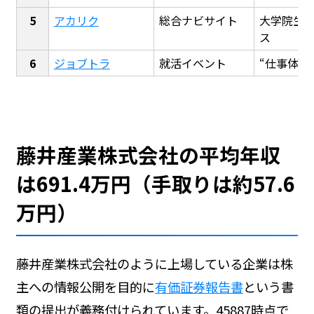
アカリク
総合ナビサイト
大学院生
ス
ジョブトラ
就活イベント
“仕事体験
藤井産業株式会社の平均年収
は691.4万円（手取りは約57.6
万円）
藤井産業株式会社のように上場している企業は株
主への情報公開を目的に
有価証券報告書
という書
類の提出が義務付けられています。45887時点で