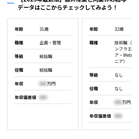
データはここからチェックしてみよう！
年齢
31歳
年齢
32歳
職種
企画・管理
職種
技術職（SE
ンフラエン
ア・Webエ
等級
総括職
ニア）
役職
総括職
等級
なし
年収
000
万円
役職
なし
年収偏差値
000
年収
000
万円
年収偏差値
000