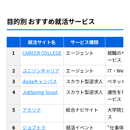
目的別 おすすめ就活サービス
就活サイト名
サービス種類
CAREER COLLEGE
エージェント
就職のや
ービス
ユニゾンキャリア
エージェント
IT・We
dodaキャンパス
スカウト型逆求人
ベネッセ
JobSpring Scout
スカウト型逆求人
適性を可
ービス
アカリク
総合ナビサイト
大学院生
ス
ジョブトラ
就活イベント
“仕事体験