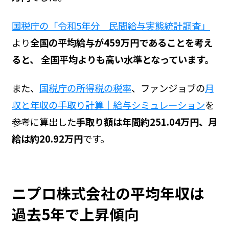
国税庁の「令和5年分 民間給与実態統計調査」
より
全国の平均給与が459万円であることを考え
ると、 全国平均よりも高い水準となっています。
また、
国税庁の所得税の税率
、ファンジョブの
月
収と年収の手取り計算｜給与シミュレーション
を
参考に算出した
手取り額は年間約251.04万円、月
給は約20.92万円
です。
ニプロ株式会社の平均年収は
過去5年で上昇傾向