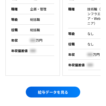
職種
企画・管理
職種
技術職（SE
ンフラエン
ア・Webエ
等級
総括職
ニア）
役職
総括職
等級
なし
年収
000
万円
役職
なし
年収偏差値
000
年収
000
万円
年収偏差値
000
給与データを見る