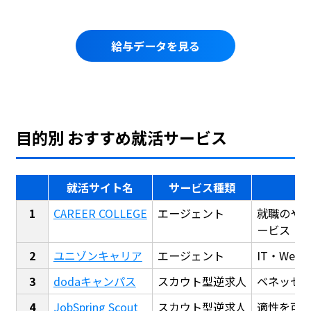
給与データを見る
目的別 おすすめ就活サービス
就活サイト名
サービス種類
CAREER COLLEGE
エージェント
就職のや
ービス
ユニゾンキャリア
エージェント
IT・We
dodaキャンパス
スカウト型逆求人
ベネッセ
JobSpring Scout
スカウト型逆求人
適性を可