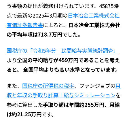
う書類の提出が義務付けられています。45875時
点で最新の2025年3月期の
日本冶金工業株式会社
有価証券報告書
によると、
日本冶金工業株式会社
の平均年収は718.7万円
でした。
国税庁の「令和5年分 民間給与実態統計調査」
より
全国の平均給与が459万円であることを考え
ると、 全国平均よりも高い水準となっています。
また、
国税庁の所得税の税率
、ファンジョブの
月
収と年収の手取り計算｜給与シミュレーション
を
参考に算出した
手取り額は年間約255万円、月給
は約21.25万円
です。