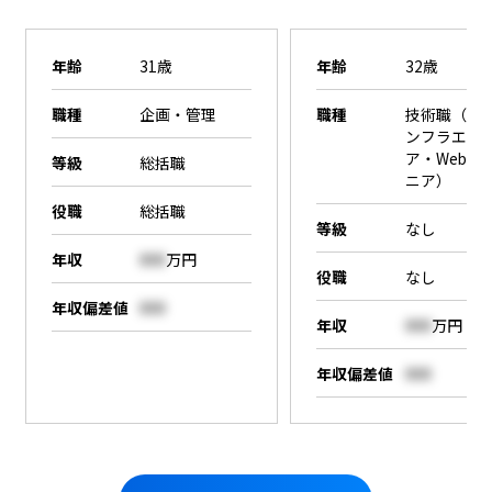
年齢
31歳
年齢
32歳
職種
企画・管理
職種
技術職（SE
ンフラエン
ア・Webエ
等級
総括職
ニア）
役職
総括職
等級
なし
年収
000
万円
役職
なし
年収偏差値
000
年収
000
万円
年収偏差値
000