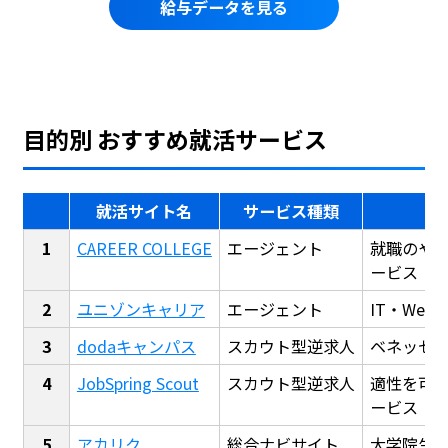
給与データを見る
目的別 おすすめ就活サービス
就活サイト名
サービス種類
CAREER COLLEGE
エージェント
就職のや
ービス
ユニゾンキャリア
エージェント
IT・We
dodaキャンパス
スカウト型逆求人
ベネッセ
JobSpring Scout
スカウト型逆求人
適性を可
ービス
アカリク
総合ナビサイト
大学院生