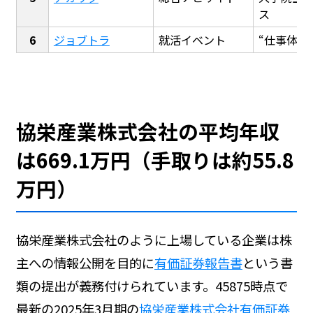
ス
ジョブトラ
就活イベント
“仕事体験
協栄産業株式会社の平均年収
は669.1万円（手取りは約55.8
万円）
協栄産業株式会社のように上場している企業は株
主への情報公開を目的に
有価証券報告書
という書
類の提出が義務付けられています。45875時点で
最新の2025年3月期の
協栄産業株式会社有価証券