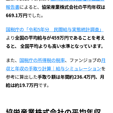
報告書
によると、
協栄産業株式会社の平均年収は
669.1万円
でした。
国税庁の「令和5年分 民間給与実態統計調査」
より
全国の平均給与が459万円であることを考え
ると、 全国平均よりも高い水準となっています。
また、
国税庁の所得税の税率
、ファンジョブの
月
収と年収の手取り計算｜給与シミュレーション
を
参考に算出した
手取り額は年間約236.4万円、月
給は約19.7万円
です。
協栄産業株式会社の平均年収