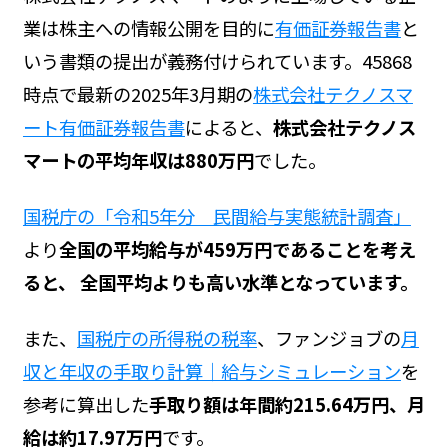
業は株主への情報公開を目的に
有価証券報告書
と
いう書類の提出が義務付けられています。45868
時点で最新の2025年3月期の
株式会社テクノスマ
ート有価証券報告書
によると、
株式会社テクノス
マートの平均年収は880万円
でした。
国税庁の「令和5年分 民間給与実態統計調査」
より
全国の平均給与が459万円であることを考え
ると、 全国平均よりも高い水準となっています。
また、
国税庁の所得税の税率
、ファンジョブの
月
収と年収の手取り計算｜給与シミュレーション
を
参考に算出した
手取り額は年間約215.64万円、月
給は約17.97万円
です。